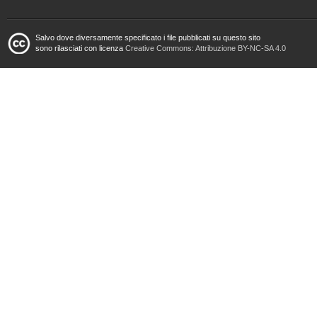
Salvo dove diversamente specificato i file pubblicati su questo sito
sono rilasciati con licenza
Creative Commons: Attribuzione BY-NC-SA 4.0