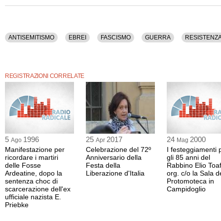
ANTISEMITISMO
EBREI
FASCISMO
GUERRA
RESISTENZ
REGISTRAZIONI CORRELATE
5
1996
25
2017
24
2000
Ago
Apr
Mag
Manifestazione per
Celebrazione del 72º
I festeggiamenti 
ricordare i martiri
Anniversario della
gli 85 anni del
delle Fosse
Festa della
Rabbino Elio Toaf
Ardeatine, dopo la
Liberazione d'Italia
org. c/o la Sala d
sentenza choc di
Protomoteca in
scarcerazione dell'ex
Campidoglio
ufficiale nazista E.
Priebke