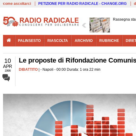
Live
come ascoltarci
PETIZIONE PER RADIO RADICALE - CHANGE.ORG
d
Rassegna st
PALINSESTO
RIASCOLTA
ARCHIVIO
RUBRICHE
DIRE
Le proposte di Rifondazione Comunist
10
APR
DIBATTITO
| - Napoli - 00:00 Durata: 1 ora 22 min
1996