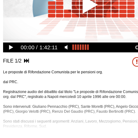
00:00
1:42:11
FILE 1/2
Le proposte di Rifondazione Comunista per le pensioni org.
dal PRC.
Registrazione audio del dibattito dal titolo "Le proposte di Rifondazione Comunis
org. dal PRC", registrato a Napoli mercoledì 10 aprile 1996 alle ore 00:00.
Sono intervenuti: Giuliano Pennacchio (PRC), Sante Moretti (PRC), Angelo Gicc
(PRC), Giorgio Velotti (PRC), Renzo Del Gaudio (PRC), Fausto Bertinotti (PRC).
Sono stati discussi i seguenti argomenti: Anziani, Lavoro, Mezzogiorno, Pensioni, 
Previdenza, Riforme, Sud.
La registrazione audio di questo dibatto ha una durata di 1
ora e 22 minuti.