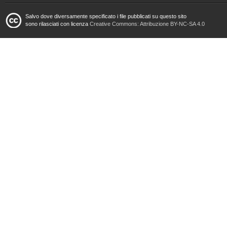
Salvo dove diversamente specificato i file pubblicati su questo sito
sono rilasciati con licenza
Creative Commons: Attribuzione BY-NC-SA 4.0