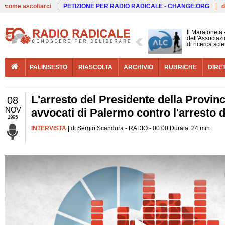
Live
come ascoltarci
PETIZIONE PER RADIO RADICALE - CHANGE.ORG
d
Il Maratoneta
dell'Associazi
di ricerca scie
PALINSESTO
RIASCOLTA
ARCHIVIO
RUBRICHE
DIRE
L'arresto del Presidente della Provin
08
NOV
avvocati di Palermo contro l'arresto 
1995
INTERVISTA
| di Sergio Scandura - RADIO - 00:00 Durata: 24 min