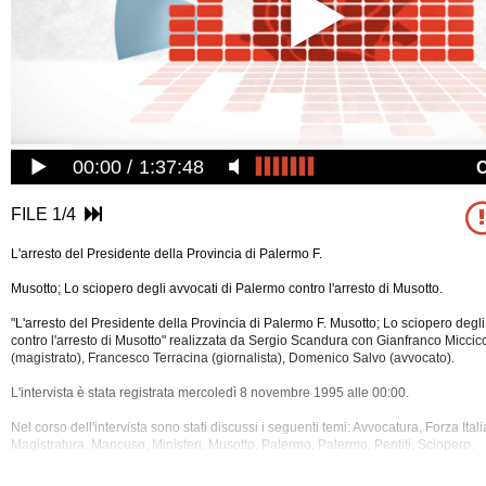
00:00
1:37:48
FILE 1/4
L'arresto del Presidente della Provincia di Palermo F.
Musotto; Lo sciopero degli avvocati di Palermo contro l'arresto di Musotto.
"L'arresto del Presidente della Provincia di Palermo F. Musotto; Lo sciopero degl
contro l'arresto di Musotto" realizzata da Sergio Scandura con Gianfranco Miccicc
(magistrato), Francesco Terracina (giornalista), Domenico Salvo (avvocato).
L'intervista è stata registrata mercoledì 8 novembre 1995 alle 00:00.
Nel corso dell'intervista sono stati discussi i seguenti temi: Avvocatura, Forza Itali
Magistratura, Mancuso, Ministeri, Musotto, Palermo, Palermo, Pentiti, Sciopero.
La registrazione audio ha una durata di 24 minuti.