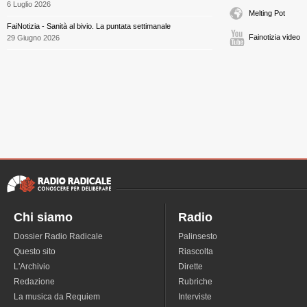
6 Luglio 2026
Melting Pot
FaiNotizia - Sanità al bivio. La puntata settimanale
Fainotizia video
29 Giugno 2026
Chi siamo
Radio
Dossier Radio Radicale
Palinsesto
Questo sito
Riascolta
L'Archivio
Dirette
Redazione
Rubriche
La musica da Requiem
Interviste