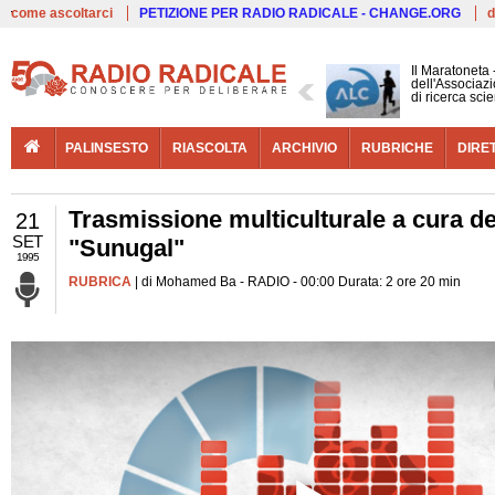
Live
come ascoltarci
PETIZIONE PER RADIO RADICALE - CHANGE.ORG
d
Il Maratoneta
dell'Associazi
di ricerca scie
PALINSESTO
RIASCOLTA
ARCHIVIO
RUBRICHE
DIRE
Trasmissione multiculturale a cura d
21
SET
"Sunugal"
1995
RUBRICA
| di Mohamed Ba - RADIO - 00:00 Durata: 2 ore 20 min