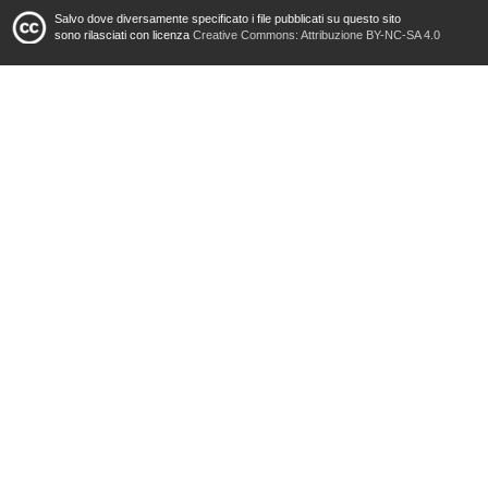
Salvo dove diversamente specificato i file pubblicati su questo sito
sono rilasciati con licenza
Creative Commons: Attribuzione BY-NC-SA 4.0