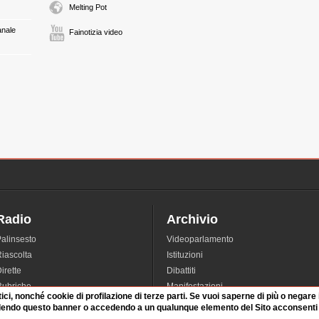
Melting Pot
anale
Fainotizia video
Radio
Archivio
alinsesto
Videoparlamento
iascolta
Istituzioni
irette
Dibattiti
Rubriche
Manifestazioni
tici, nonché cookie di profilazione di terze parti. Se vuoi saperne di più o negare
nterviste
Radicali
dendo questo banner o accedendo a un qualunque elemento del Sito acconsenti a
tatistiche audio/video