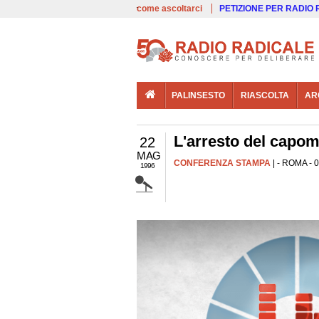
00:00
Live
come ascoltarci
PETIZIONE PER RADIO
PALINSESTO
RIASCOLTA
AR
L'arresto del capoma
22
MAG
CONFERENZA STAMPA
| - ROMA - 0
1996