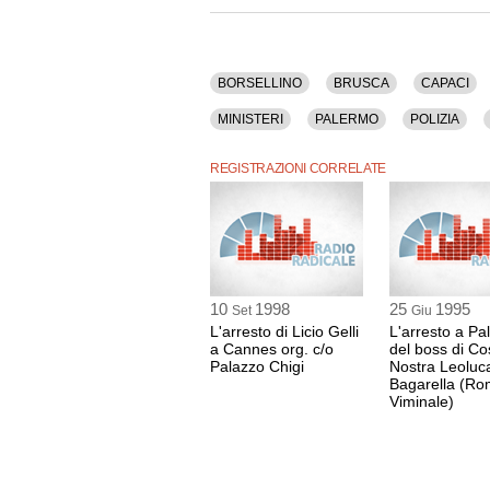
BORSELLINO
BRUSCA
CAPACI
MINISTERI
PALERMO
POLIZIA
REGISTRAZIONI CORRELATE
10
1998
25
1995
Set
Giu
L'arresto di Licio Gelli
L'arresto a P
a Cannes org. c/o
del boss di Co
Palazzo Chigi
Nostra Leoluc
Bagarella (Ro
Viminale)