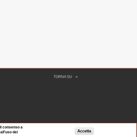
TORNA SU
 il consenso a
Accetta
ll'uso dei