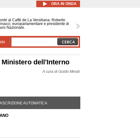
ORA IN ONDA
ontri al Caffè de La Versiliana: Roberto
nacci, europarlamentare e presidente di
uro Nazionale.
ata
Ministero dell'Interno
A cura di
Guido Mesiti
DA ATTIVA)
ASCRIZIONE AUTOMATICA
TANO
o