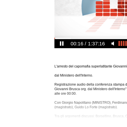
00:17
1:37:16
L'arresto del capomafia superlatitante Giovanni
dal Ministero dell'Interno.
Registrazione audio della conferenza stampa dal
Giovanni Brusca org. dal Ministero dell'Intern
alle ore 00:00.
Con Giorgio Napolitano (MINISTRO), Ferdinan
(magistrato), Guido Lo Forte (magistrato).
Tra gli argomenti discussi: Borsellino, Brusca,
Interni, Mafia, Magistratura, Ministeri, Palermo, 