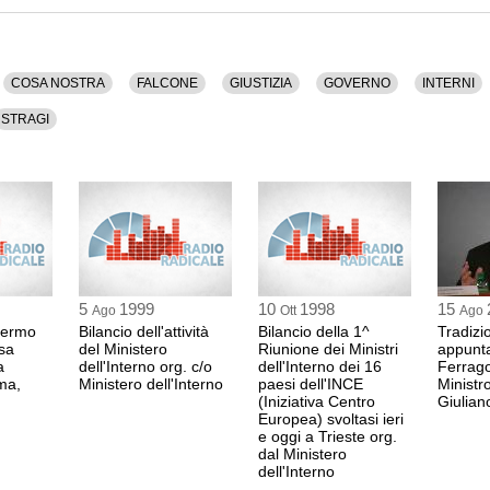
COSA NOSTRA
FALCONE
GIUSTIZIA
GOVERNO
INTERNI
STRAGI
5
1999
10
1998
15
Ago
Ott
Ago
alermo
Bilancio dell'attività
Bilancio della 1^
Tradizi
sa
del Ministero
Riunione dei Ministri
appunt
a
dell'Interno org. c/o
dell'Interno dei 16
Ferrago
ma,
Ministero dell'Interno
paesi dell'INCE
Ministro
(Iniziativa Centro
Giulian
Europea) svoltasi ieri
e oggi a Trieste org.
dal Ministero
dell'Interno