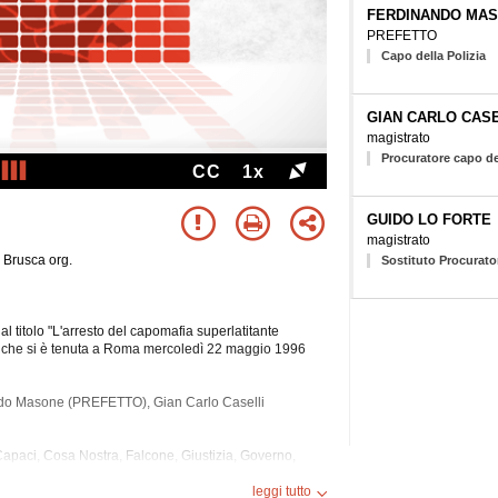
FERDINANDO MA
PREFETTO
Capo della Polizia
GIAN CARLO CASE
magistrato
Procuratore capo de
CC
1x
GUIDO LO FORTE
magistrato
 Brusca org.
Sostituto Procurato
 titolo "L'arresto del capomafia superlatitante
o" che si è tenuta a Roma mercoledì 22 maggio 1996
do Masone (PREFETTO), Gian Carlo Caselli
 Capaci, Cosa Nostra, Falcone, Giustizia, Governo,
Polizia,
Stragi.
leggi tutto