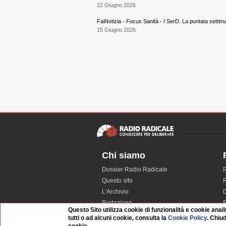
22 Giugno 2026
FaiNotizia - Focus Sanità - I SerD. La puntata settim
15 Giugno 2026
Chi siamo
Dossier Radio Radicale
P
Questo sito
R
L'Archivio
D
Redazione
Questo Sito utilizza cookie di funzionalità e cookie anali
La musica da Requiem
I
tutti o ad alcuni cookie, consulta la
Cookie Policy
. Chiu
Infrastruttura informatica
S