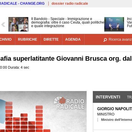
Salta al contenuto principale
 RADICALE - CHANGE.ORG
dossier radio radicale
Il Bandolo - Speciale - Immigrazione e
Inc
demografia: oltre il caso Ceuta, quali politiche
Van
e quale integrazione
Fut
CHIVIO
RUBRICHE
DIRETTE
AGENDA
Ricerca avanz
fia superlatitante Giovanni Brusca org. dal 
0:00 Durata: 4 sec
INTERVENTI
(SCHE
TR
GIORGIO NAPOLI
MINISTRO
Ministro dell'Intern