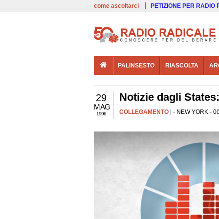
00:00
Live
come ascoltarci
PETIZIONE PER RADIO
PALINSESTO
RIASCOLTA
AR
Notizie dagli State
29
MAG
COLLEGAMENTO
| - NEW YORK - 00
1996