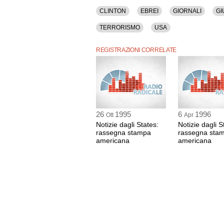
CLINTON
EBREI
GIORNALI
GI
TERRORISMO
USA
REGISTRAZIONI CORRELATE
26
1995
6
1996
Ott
Apr
Notizie dagli States:
Notizie dagli S
rassegna stampa
rassegna sta
americana
americana