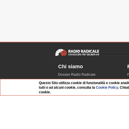
Chi siamo
Dossier Radio Radicale
P
Questo sito
R
Questo Sito utilizza cookie di funzionalità e cookie anali
L'Archivio
D
tutti o ad alcuni cookie, consulta la
Cookie Policy
. Chiu
cookie.
Redazione
La musica da Requiem
I
Infrastruttura informatica
S
Contattaci
Dati societari
Organismo di Vigilanza