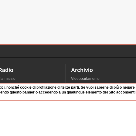
Radio
Archivio
alinsesto
Videoparlamento
iascolta
Istituzioni
tici, nonché cookie di profilazione di terze parti. Se vuoi saperne di più o negare
irette
Dibattiti
dendo questo banner o accedendo a un qualunque elemento del Sito acconsenti a
Rubriche
Manifestazioni
nterviste
Radicali
tatistiche audio/video