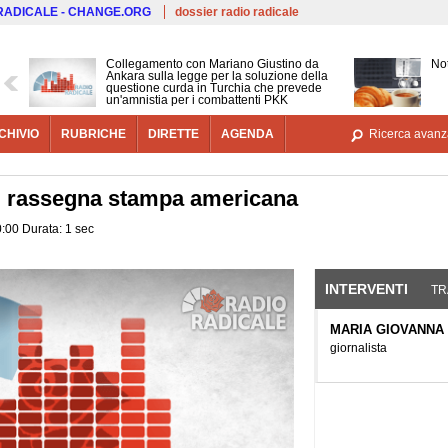
Salta al contenuto principale
 RADICALE - CHANGE.ORG
dossier radio radicale
Collegamento con Mariano Giustino da
Not
Ankara sulla legge per la soluzione della
questione curda in Turchia che prevede
un'amnistia per i combattenti PKK
CHIVIO
RUBRICHE
DIRETTE
AGENDA
Ricerca avanz
s: rassegna stampa americana
:00 Durata: 1 sec
INTERVENTI
(SCHE
TR
MARIA GIOVANNA
giornalista