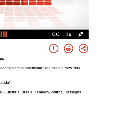
CC
1x
na.
rassegna stampa americana", registrato a New York
lista).
ali, Giustizia, Israele, Kennedy, Politica, Rassegna