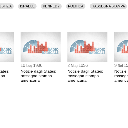
USTIZIA
ISRAELE
KENNEDY
POLITICA
RASSEGNA STAMPA
10
1996
2
1996
9
1
Lug
Mag
Set
tates:
Notizie dagli States:
Notizie dagli States:
Notizie 
mpa
rassegna stampa
rassegna stampa
rasseg
americana
americana
americ