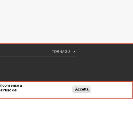
TORNA SU
 il consenso a
Accetta
ll'uso dei