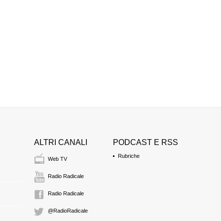
riprende
BRUNO PIERO
FI
1:59 Durata: 8 min
FRANCO BIANCO
FI
2:07 Durata: 21 min
FRANCESCO MAI
FI
ALTRI CANALI
PODCAST E RSS
2:28 Durata: 7 min
Rubriche
Web TV
FULVIO MARTUSC
Radio Radicale
FI
2:35 Durata: 23 min
Radio Radicale
@RadioRadicale
NICOLA COSENTI