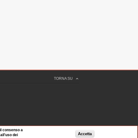
TORNA SU
CIELLO
ale di FI
 il consenso a
Accetta
ll'uso dei