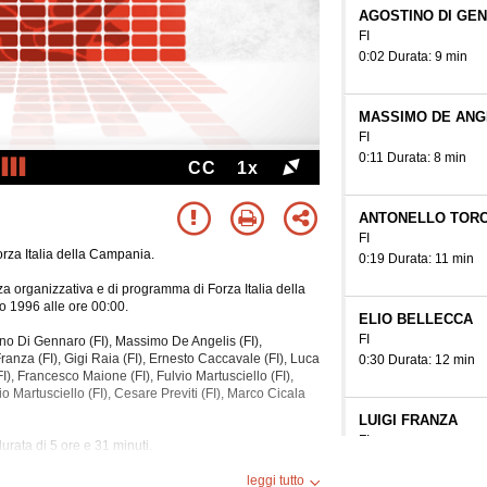
AGOSTINO DI GE
FI
0:02 Durata: 9 min
MASSIMO DE ANG
FI
0:11 Durata: 8 min
CC
1x
ANTONELLO TORC
FI
rza Italia della Campania.
0:19 Durata: 11 min
 organizzativa e di programma di Forza Italia della
o 1996 alle ore 00:00.
ELIO BELLECCA
FI
ino Di Gennaro (FI), Massimo De Angelis (FI),
 Franza (FI), Gigi Raia (FI), Ernesto Caccavale (FI), Luca
0:30 Durata: 12 min
I), Francesco Maione (FI), Fulvio Martusciello (FI),
io
Martusciello (FI), Cesare Previti (FI), Marco Cicala
LUIGI FRANZA
FI
rata di 5 ore e 31 minuti.
0:42 Durata: 12 min
ia, Mezzogiorno, Politica.
leggi tutto