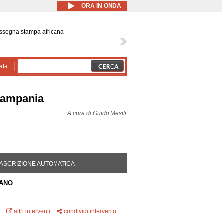
ORA IN ONDA
ssegna stampa africana
ata
 Campania
A cura di
Guido Mesiti
DA ATTIVA)
ASCRIZIONE AUTOMATICA
IANO
altri interventi
condividi intervento