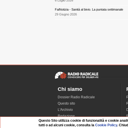
6 Luglio 2026
FaiNotizia - Sanità al bivio. La puntata settimanale
29 Giugno 2026
Chi siamo
Dossier Radio Radicale
P
Questo sito
R
L'Archivio
D
Redazione
Questo Sito utilizza cookie di funzionalità e cookie anali
La musica da Requiem
I
tutti o ad alcuni cookie, consulta la
Cookie Policy
. Chiu