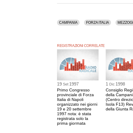
CAMPANIA
FORZA ITALIA
MEZZOG
REGISTRAZIONI CORRELATE
19
1997
1
1998
Set
Dic
Primo Congresso
Consiglio Reg
provinciale di Forza
della Campani
Italia di Napoli
(Centro direzi
organizzato nei giorni
Isola F13) Re
19 e 20 settembre
della Giunta Ra
1997 nota: è stata
registrata solo la
prima giormata