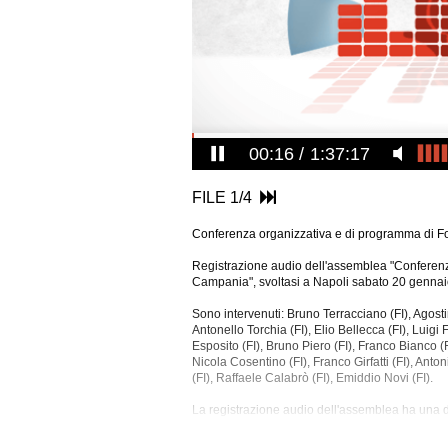
00:17
1:37:17
FILE 1/4
Conferenza organizzativa e di programma di Fo
Registrazione audio dell'assemblea "Conferenza
Campania", svoltasi a Napoli sabato 20 gennai
Sono intervenuti: Bruno Terracciano (FI), Agost
Antonello Torchia (FI), Elio Bellecca (FI), Luigi
Esposito (FI), Bruno Piero (FI), Franco Bianco (F
Nicola Cosentino (FI), Franco Girfatti (FI), Anton
(FI), Raffaele Calabrò (FI), Emiddio Novi (FI).
La registrazione audio dell'assemblea ha una du
Tra gli argomenti discussi: Campania, Forza Ital