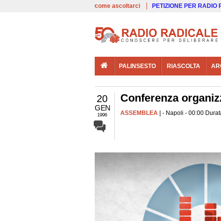
00:00
Live
come ascoltarci
PETIZIONE PER RADIO
PALINSESTO
RIASCOLTA
AR
Conferenza organizz
20
GEN
ASSEMBLEA
| - Napoli - 00:00 Durat
1996