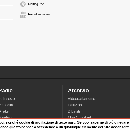
FI
Melting Pot
2:58 Durata: 20 min
Fainotizia video
FRANCO GIRFATTI
FI
segue
3:18 Durata: 20 min
FRANCO GIRFATTI
FI
riprende
ANTONIO MARTUS
FI
Radio
Archivio
3:38 Durata: 2 min
alinsesto
Videoparlamento
iascolta
Istituzioni
CESARE PREVITI
irette
Dibattiti
FI
Rubriche
Manifestazioni
Coordinatore Nazion
tici, nonché cookie di profilazione di terze parti. Se vuoi saperne di più o negare
nterviste
Radicali
3:40 Durata: 24 min
dendo questo banner o accedendo a un qualunque elemento del Sito acconsenti a