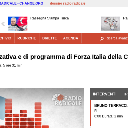
Salta al contenuto principale
 RADICALE - CHANGE.ORG
dossier radio radicale
Rassegna Stampa Turca
Ra
CHIVIO
RUBRICHE
DIRETTE
AGENDA
Ricerca avanz
ativa e di programma di Forza Italia della
a: 5 ore 31 min
INTERVENTI
(SCHE
TR
BRUNO TERRACC
FI
0:00 Durata: 2 min