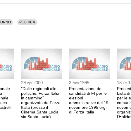
GIGI RAIA
FI
0:54 Durata: 15 min
IORNO
POLITICA
ERNESTO CACCA
FI
1:09 Durata: 26 min
BRUNO TERRACC
FI
1:35 Durata: 1 min
29
2000
3
1995
18
1
Apr
Nov
Ott
ionale
"Dalle regionali alle
Presentazione dei
Present
LUCA ESPOSITO
a
politiche. Forza Italia
candidati di FI per le
Lista di
FI
onale
in cammino"
elezioni
per le e
segue
voca
organizzato da Forza
amministrative del 19
comunal
1:36 Durata: 23 min
strelli
Italia (presso il
novembre 1995 org.
novemb
Cinema Santa Lucia,
di Forza Italia
organiz
via Santa Lucia)
l'Holida
LUCA ESPOSITO
FI