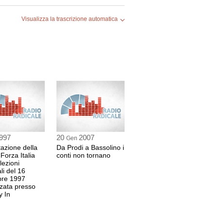
Visualizza la trascrizione automatica
VALE
IANO
997
20
2007
Gen
azione della
Da Prodi a Bassolino i
 Forza Italia
conti non tornano
lezioni
i del 16
re 1997
zata presso
y In