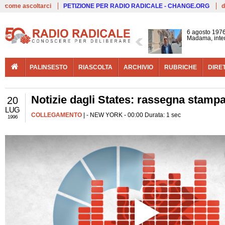
Live
come ascoltarci
PETIZIONE PER RADIO RADICALE - CHANGE.ORG
d
6 agosto 1976
Madama, interv
PALINSESTO
RIASCOLTA
ARCHIVIO
RUBRICHE
DIRE
Notizie dagli States: rassegna stamp
20
LUG
COLLEGAMENTO
| - NEW YORK - 00:00 Durata: 1 sec
1996