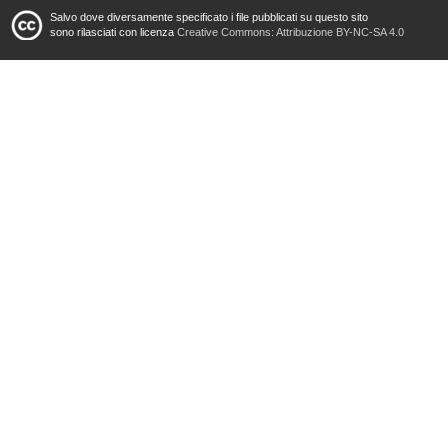
Salvo dove diversamente specificato i file pubblicati su questo sito
sono rilasciati con licenza
Creative Commons: Attribuzione BY-NC-SA 4.0