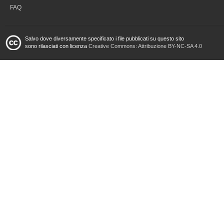
FAQ
Salvo dove diversamente specificato i file pubblicati su questo sito
sono rilasciati con licenza
Creative Commons: Attribuzione BY-NC-SA 4.0