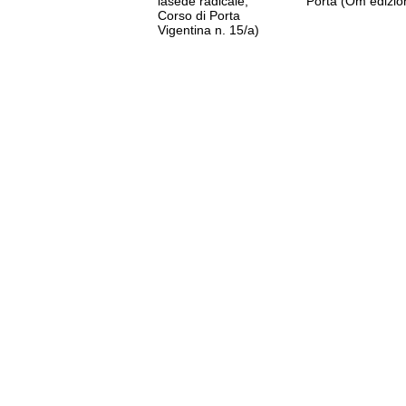
lasede radicale,
Porta (Om edizio
Corso di Porta
Vigentina n. 15/a)