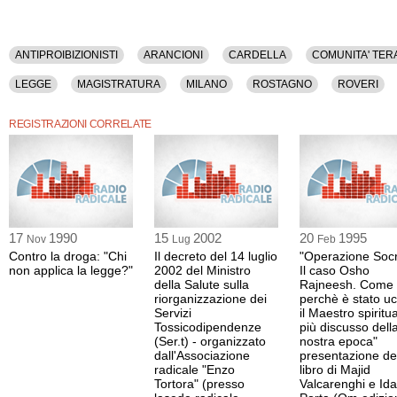
ANTIPROIBIZIONISTI
ARANCIONI
CARDELLA
COMUNITA' TER
LEGGE
MAGISTRATURA
MILANO
ROSTAGNO
ROVERI
REGISTRAZIONI CORRELATE
17
1990
15
2002
20
1995
Nov
Lug
Feb
Contro la droga: "Chi
Il decreto del 14 luglio
"Operazione Socr
non applica la legge?"
2002 del Ministro
Il caso Osho
della Salute sulla
Rajneesh. Come
riorganizzazione dei
perchè è stato uc
Servizi
il Maestro spiritu
Tossicodipendenze
più discusso dell
(Ser.t) - organizzato
nostra epoca"
dall'Associazione
presentazione de
radicale "Enzo
libro di Majid
Tortora" (presso
Valcarenghi e Ida