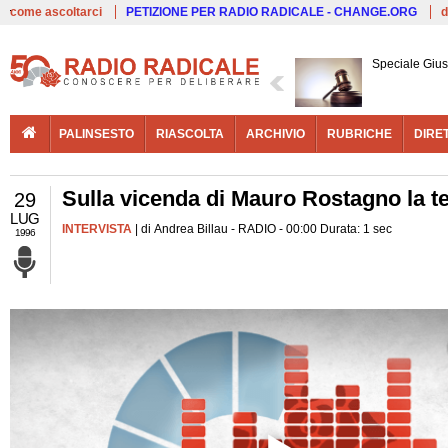
Live
come ascoltarci
PETIZIONE PER RADIO RADICALE - CHANGE.ORG
d
Speciale Giust
PALINSESTO
RIASCOLTA
ARCHIVIO
RUBRICHE
DIRE
Sulla vicenda di Mauro Rostagno la te
29
LUG
INTERVISTA
| di Andrea Billau - RADIO - 00:00 Durata: 1 sec
1996