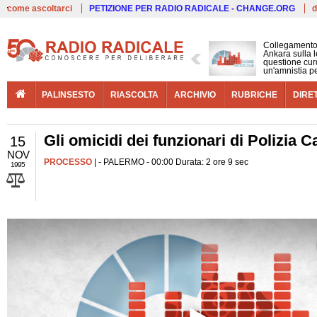
Live
come ascoltarci
PETIZIONE PER RADIO RADICALE - CHANGE.ORG
d
Collegamento
Ankara sulla l
questione cur
un'amnistia p
PALINSESTO
RIASCOLTA
ARCHIVIO
RUBRICHE
DIRE
Gli omicidi dei funzionari di Polizia 
15
NOV
PROCESSO
| - PALERMO - 00:00 Durata: 2 ore 9 sec
1995