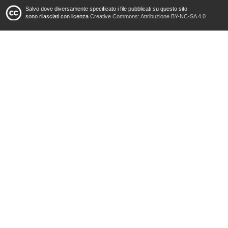
Salvo dove diversamente specificato i file pubblicati su questo sito
sono rilasciati con licenza
Creative Commons: Attribuzione BY-NC-SA 4.0