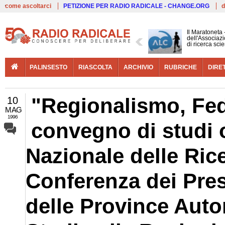
Live
come ascoltarci
PETIZIONE PER RADIO RADICALE - CHANGE.ORG
d
Il Maratoneta
dell'Associazi
di ricerca scie
PALINSESTO
RIASCOLTA
ARCHIVIO
RUBRICHE
DIRE
"Regionalismo, Fed
10
MAG
1996
convegno di studi 
Nazionale delle Ric
Conferenza dei Pres
delle Province Auto