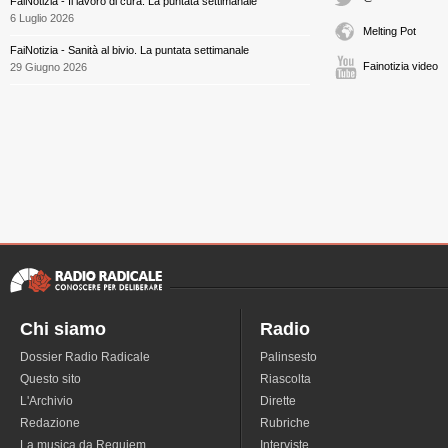
FaiNotizia - Il lavoro di cura. La puntata settimanale
6 Luglio 2026
Melting Pot
FaiNotizia - Sanità al bivio. La puntata settimanale
Fainotizia video
29 Giugno 2026
Chi siamo
Radio
Dossier Radio Radicale
Palinsesto
Questo sito
Riascolta
L'Archivio
Dirette
Redazione
Rubriche
La musica da Requiem
Interviste