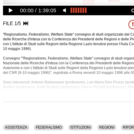
00:00
1:39:05
FILE 1/5
"Regionalismo, Federalismo, Welfare State" convegno di studi organizzato dal C
delle Ricerche d'intesa con la Conferenza dei Presidenti delle Regioni e delle 
con L'Istituto di Studi sulle Regioni della Regione Lazio tenutosi presso l'Aula 
10 maggio 1996).
Convegno ""Regionalismo, Federalismo, Welfare State" convegno di studi organi
Nazionale delle Ricerche d'intesa con la Conferenza dei Presidenti delle Regioni
Autonome e con L'Istituto di Studi sulle Regioni della Regione Lazio tenutosi pre
del CNR (9-10 maggio 1996)", registrato a Roma venerdì 10 maggio 1996 alle 0
Sono intervenuti: Antonio Baldassarre (professore), Luis Maria Diez Picazo (prof
Bartole (professore), Keith Banting (professore), Franco Pizzetti (professore), Alleg
Lorenzo Chieffi (professore), Vittorio Mapelli, Nerina Dirindin (professore), Coma
Recchia (professore), Guido Corso (professore), Erich Thoni (professore), Antoni
Arena (giornalista), Giorgio Brosio (professore), Michele Scudiero (professore),
Cogno, Santantonio (CNR), Buglione (CNR), Mannozzi (CNR), Di Ciolo, Giuseppe 
(professore).
Sono stati discussi i seguenti argomenti: Assistenza, Federalismo, Istituzioni, Reg
ASSISTENZA
FEDERALISMO
ISTITUZIONI
REGIONI
RIFO
La registrazione audio di questo convegno ha una durata di 7 ore e 10 minuti.