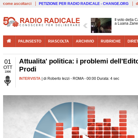
Live
come ascoltarci
PETIZIONE PER RADIO RADICALE - CHANGE.ORG
d
Il voto della 
a Luana Zane
PALINSESTO
RIASCOLTA
ARCHIVIO
RUBRICHE
DIRE
Attualita' politica: i problemi dell'Ed
01
OTT
Prodi
1996
INTERVISTA
| di Roberto Iezzi - ROMA - 00:00 Durata: 4 sec