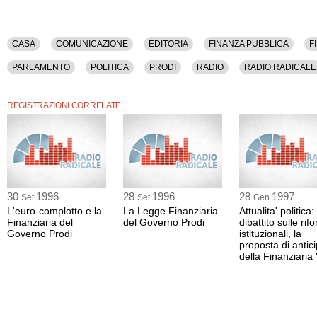
CASA
COMUNICAZIONE
EDITORIA
FINANZA PUBBLICA
F
PARLAMENTO
POLITICA
PRODI
RADIO
RADIO RADICALE
UNIONE EUROPEA
REGISTRAZIONI CORRELATE
30
1996
28
1996
28
1997
Set
Set
Gen
L'euro-complotto e la
La Legge Finanziaria
Attualita' politica: 
Finanziaria del
del Governo Prodi
dibattito sulle rif
Governo Prodi
istituzionali, la
proposta di antic
della Finanziaria 