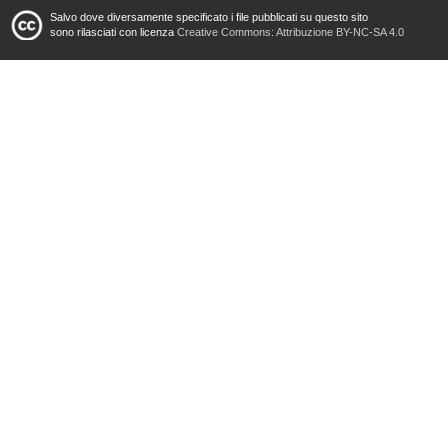
Salvo dove diversamente specificato i file pubblicati su questo sito
sono rilasciati con licenza
Creative Commons: Attribuzione BY-NC-SA 4.0