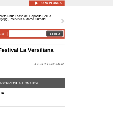
ORA IN ONDA
reto Pnrr: il caso del Deposito GNL a
geggi, intervista a Marco Grimaldi
ata
Festival La Versiliana
A cura di
Guido Mesiti
DA ATTIVA)
ASCRIZIONE AUTOMATICA
IA