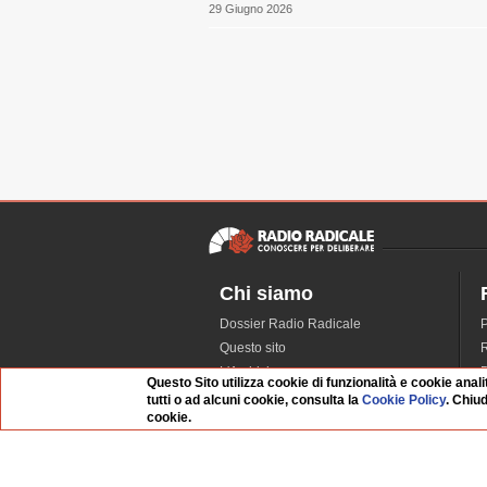
29 Giugno 2026
Chi siamo
Dossier Radio Radicale
P
Questo sito
R
L'Archivio
D
Questo Sito utilizza cookie di funzionalità e cookie anali
Redazione
tutti o ad alcuni cookie, consulta la
Cookie Policy
. Chiu
cookie.
La musica da Requiem
I
Infrastruttura informatica
S
Contattaci