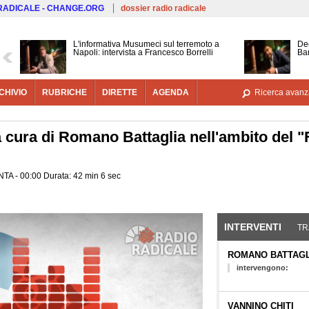
Salta al contenuto principale
 RADICALE - CHANGE.ORG
dossier radio radicale
L'informativa Musumeci sul terremoto a
Dec
Napoli: intervista a Francesco Borrelli
Bar
CHIVIO
RUBRICHE
DIRETTE
AGENDA
Ricerca avanz
 a cura di Romano Battaglia nell'ambito del "
A - 00:00 Durata: 42 min 6 sec
INTERVENTI
(SCHE
TR
ROMANO BATTAGL
intervengono:
VANNINO CHITI