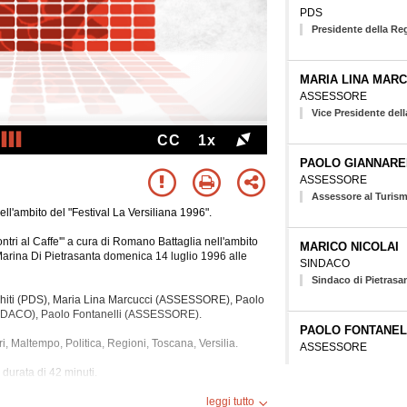
PDS
Presidente della R
MARIA LINA MARC
ASSESSORE
Vice Presidente del
CC
1x
PAOLO GIANNARE
ASSESSORE
Assessore al Turis
ell'ambito del "Festival La Versiliana 1996".
contri al Caffe'" a cura di Romano Battaglia nell'ambito
MARICO NICOLAI
 Marina Di Pietrasanta domenica 14 luglio 1996 alle
SINDACO
Sindaco di Pietrasa
Chiti (PDS), Maria Lina Marcucci (ASSESSORE), Paolo
INDACO), Paolo Fontanelli (ASSESSORE).
PAOLO FONTANEL
ri, Maltempo, Politica, Regioni, Toscana, Versilia.
ASSESSORE
durata di 42 minuti.
0:00 Durata: 42 min
leggi tutto