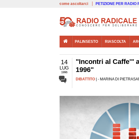
00:00
Live
come ascoltarci
PETIZIONE PER RADIO
PALINSESTO
RIASCOLTA
AR
"Incontri al Caffe'"
14
LUG
1996"
1996
DIBATTITO
| - MARINA DI PIETRASANT