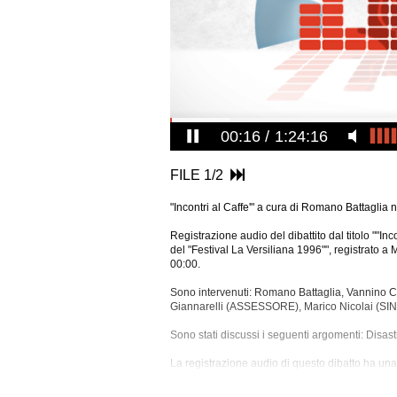
00:16
1:24:16
FILE 1/2
"Incontri al Caffe'" a cura di Romano Battaglia n
Registrazione audio del dibattito dal titolo ""In
del "Festival La Versiliana 1996"", registrato a
00:00.
Sono intervenuti: Romano Battaglia, Vannino 
Giannarelli (ASSESSORE), Marico Nicolai (S
Sono stati discussi i seguenti argomenti: Disast
La registrazione
audio di questo dibatto ha una 