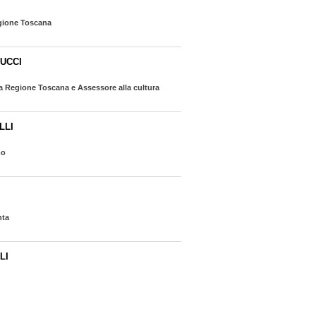
egione Toscana
UCCI
la Regione Toscana e Assessore alla cultura
LLI
mo
nta
LI