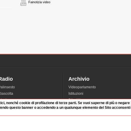
Fainotizia video
Radio
Archivio
alinsesto
Videoparlamento
iascolta
Istituzioni
irette
Dibattiti
tici, nonché cookie di profilazione di terze parti. Se vuoi saperne di più o negare
Rubriche
Manifestazioni
dendo questo banner o accedendo a un qualunque elemento del Sito acconsenti a
nterviste
Radicali
tatistiche audio/video