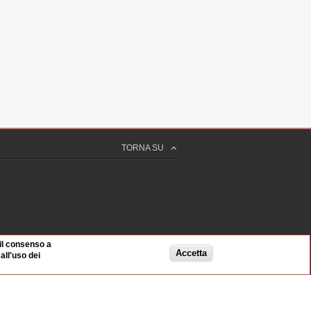
TORNA SU
 il consenso a
Accetta
ll'uso dei