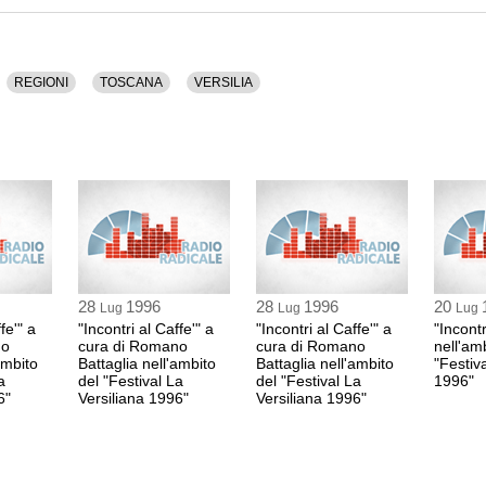
REGIONI
TOSCANA
VERSILIA
28
1996
28
1996
20
Lug
Lug
Lug
fe'" a
"Incontri al Caffe'" a
"Incontri al Caffe'" a
"Incontr
no
cura di Romano
cura di Romano
nell'am
ambito
Battaglia nell'ambito
Battaglia nell'ambito
"Festiv
a
del "Festival La
del "Festival La
1996"
6"
Versiliana 1996"
Versiliana 1996"