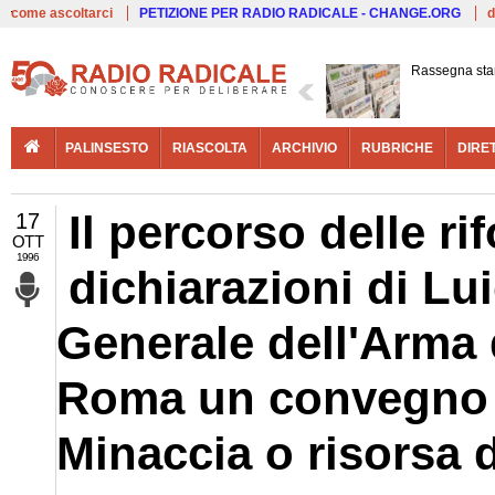
Live
come ascoltarci
PETIZIONE PER RADIO RADICALE - CHANGE.ORG
d
Rassegna st
PALINSESTO
RIASCOLTA
ARCHIVIO
RUBRICHE
DIRE
Il percorso delle ri
17
OTT
1996
dichiarazioni di Lu
Generale dell'Arma 
Roma un convegno 
Minaccia o risorsa