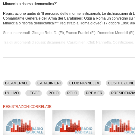
Minaccia o risorsa democratica?".
Registrazione audio di "Il percorso delle riforme istituzionali; Le dichiarazioni di L
Comandante Generale dell'Arma dei Carabinieri; Oggi a Roma un convegno su "
Minaccia o risorsa democratica?"", registrato a Roma giovedì 17 ottobre 1996 all
Sono intervenuti: Giorgio Rebuffa (FI), Franco Frattini (FI), Domenico Mennitti (FI)
Tra gli argomenti discussi:
Bicamerale, Carabinieri, Club Pannella, Costituzione, 
Finanziaria, Fini, Forza Italia, Istituzioni, L'ulivo, Legge, Polo, Polo, Premier, Pres
Referendum, Regioni, Riformatori, Riforme.
La registrazione audio ha una durata di 14 minuti.
BICAMERALE
CARABINIERI
CLUB PANNELLA
COSTITUZIONE
L'ULIVO
LEGGE
POLO
POLO
PREMIER
PRESIDENZI
REGISTRAZIONI CORRELATE