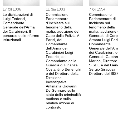
17
1996
11
1993
7
1994
Ott
Giu
Ott
Le dichiarazioni di
Commissione
Commissione
Luigi Federici,
Parlamentare
Parlamentare di
Comandante
d'Inchiesta sul
Inchiesta sul
Generale dell'Arma
fenomeno della
fenomeno della
dei Carabinieri; Il
mafia: audizione del
mafia: audizione 
percorso delle riforme
Capo della Polizia V.
Generale di Corp
istituzionali
Parisi, del
Armata Luigi Fede
Comandante
Comandante
dell'Arma dei
Generale dell'Ar
Carabinieri Luigi
dei Carabinieri, d
Federici, del
Generale Gaeta
Comandante della
Marino, Direttore
Guardia di Finanza
SISDE e del Gen
Costantino Berlenghi
Sergio Siracusa,
e del Direttore della
Direttore del SIS
Direzione
Investigativa
Antimafia Giovanni
De Gennaro sullo
stato della criminalità
mafiosa e sulla
relativa azione di
contrasto