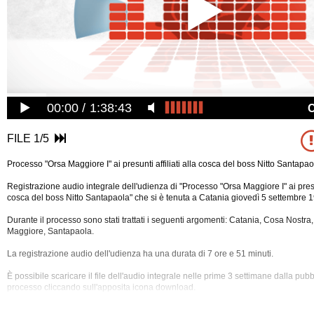
00:00
1:38:43
FILE 1/5
Processo "Orsa Maggiore I" ai presunti affiliati alla cosca del boss Nitto Santapao
Registrazione audio integrale dell'udienza di "Processo "Orsa Maggiore I" ai presunt
cosca del boss Nitto Santapaola" che si è tenuta a Catania giovedì 5 settembre 
Durante il processo sono stati trattati i seguenti argomenti: Catania, Cosa Nostra, 
Maggiore, Santapaola.
La registrazione audio dell'udienza ha una durata di 7 ore e 51 minuti.
È possibile scaricare il file dell'audio integrale nelle prime 3 settimane dalla pub
processo cliccando
sull'apposita icona download.