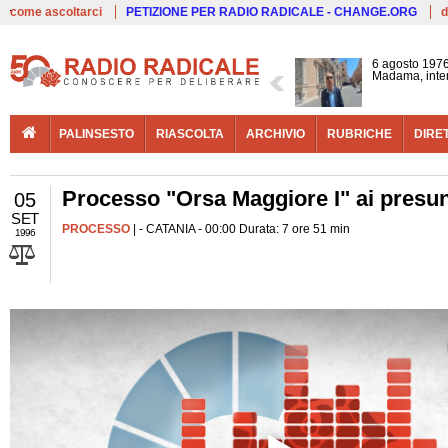
Live
come ascoltarci
PETIZIONE PER RADIO RADICALE - CHANGE.ORG
d
6 agosto 1976
Madama, interv
PALINSESTO
RIASCOLTA
ARCHIVIO
RUBRICHE
DIRE
Processo "Orsa Maggiore I" ai presunti
05
SET
PROCESSO
| - CATANIA - 00:00 Durata: 7 ore 51 min
1996