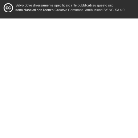
Salvo dove diversamente specificato i file pubblicati su questo sito
sono rilasciati con licenza
Creative Commons: Attribuzione BY-NC-SA 4.0