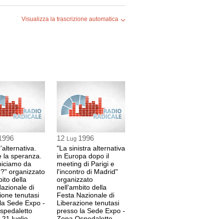
Visualizza la trascrizione automatica
NO
CESCONI
TI
1996
12
1996
Lug
'alternativa.
"La sinistra alternativa
 la speranza.
in Europa dopo il
niciamo da
meeting di Parigi e
CESCONI
a ?" organizzato
l'incontro di Madrid"
ito della
organizzato
azionale di
nell'ambito della
ione tenutasi
Festa Nazionale di
la Sede Expo -
Liberazione tenutasi
spedaletto
presso la Sede Expo -
M
 21 luglio
Zona Ospedaletto