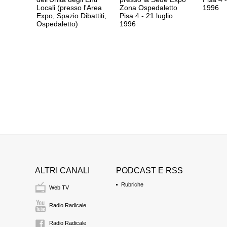
1:31 Durata: 9 min
Locali (presso l'Area
Zona Ospedaletto
1996
Expo, Spazio Dibattiti,
Pisa 4 - 21 luglio
Ospedaletto)
1996
DONATELLA FRAN
CGIL
1:40 Durata: 1 min
LAPO PISTELLI
PPI
1:41 Durata: 15 min
SERGIO COFFERA
CGIL
1:56 Durata: 5 min
ALTRI CANALI
PODCAST E RSS
FRANCO GIORDA
PRC
Rubriche
Web TV
2:01 Durata: 10 min
Radio Radicale
Radio Radicale