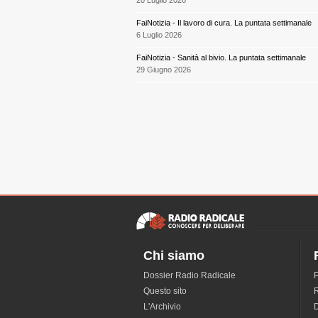
FaiNotizia - Il lavoro di cura. La puntata settimanale
6 Luglio 2026
FaiNotizia - Sanità al bivio. La puntata settimanale
29 Giugno 2026
Chi siamo
Dossier Radio Radicale
P
Questo sito
R
L'Archivio
D