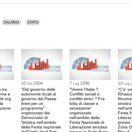
FRANCO GIORDA
PRC
SALARIO
STATO
riprende
DONATELLA FRAN
CGIL
coordinatrice
0:57 Durata: 1 min
SERGIO COFFERA
CGIL
10
2004
7
1996
19
Set
Lug
Lug
0:58 Durata: 32 min
 tra
"Dal governo delle
"Vivere l'Italia ?
"C'e' un
ema e
autonomie locali al
Conflitti sociali o
Rinasce
ti org.
governo del Paese:
conflitti etnici ? Fra
Ricomi
DONATELLA FRAN
la
linee per un
lotta di classe e
sinistr
CGIL
azione
programma" -
secessione"
nell'amb
organizzato dai
organizzato
Festa N
1:30 Durata: 1 min
Democratici di
nell'ambito della
Liberaz
Sinistra nell'ambito
Festa Nazionale di
presso 
della Festa nazionale
Liberazione tenutasi
Zona O
HEINZ BIELBHAU
dell'Unità degli Enti
presso la Sede Expo
Pisa 4 -