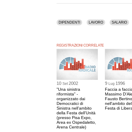
DIPENDENTI
LAVORO
SALARIO
REGISTRAZIONI CORRELATE
10
2002
9
1996
Set
Lug
"Una sinistra
Faccia a faccia
riformista" -
Massimo D'Al
organizzato dai
Fausto Bertinot
Democratici di
nell'ambito del
Sinistra nell'ambito
Festa di Liber
della Festa dell'Unità
(presso Pisa Expo,
Area ex Ospedaletto,
Arena Centrale)