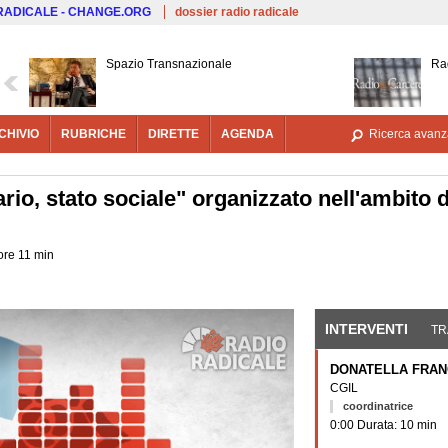
Salta al contenuto principale
 RADICALE - CHANGE.ORG
dossier radio radicale
Spazio Transnazionale
Ra
CHIVIO
RUBRICHE
DIRETTE
AGENDA
Ricerca avanz
ario, stato sociale" organizzato nell'ambito 
 ore 11 min
INTERVENTI
(SCHE
TR
DONATELLA FRAN
CGIL
coordinatrice
0:00 Durata: 10 min