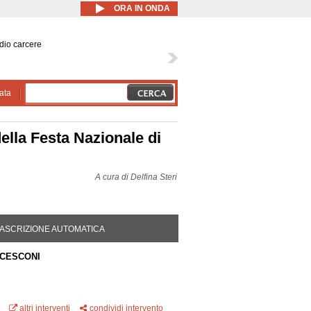
ORA IN ONDA
dio carcere
ata
della Festa Nazionale di
A cura di
Delfina Steri
DA ATTIVA)
ASCRIZIONE AUTOMATICA
CESCONI
altri interventi
condividi intervento