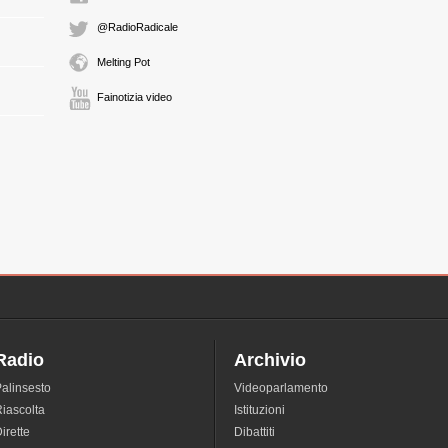
@RadioRadicale
Melting Pot
Fainotizia video
Radio
Archivio
alinsesto
Videoparlamento
iascolta
Istituzioni
irette
Dibattiti