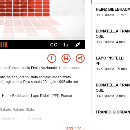
HEINZ BIELBHAU
0:10 Durata: 11 min
DONATELLA FRAN
CGIL
0:21 Durata: 4 min
CC
1x
LAPO PISTELLI
PPI
zato nell'ambito della Festa Nazionale di Liberazione.
0:25 Durata: 15 min
oro, salario, orario, stato sociale" organizzato
", registrato a Pisa sabato 20 luglio 1996 alle ore
DONATELLA FRAN
CGIL
, Heinz Bielbhaum, Lapo Pistelli (PPI), Franco
0:40 Durata: 3 min
alario, Salario, Stato.
FRANCO GIORDA
PRC
 durata di 2 ore e 11
minuti.
segue
0:43 Durata: 14 min
leggi tutto