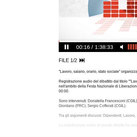
00:17
1:38:33
FILE 1/2
"Lavoro, salario, orario, stato sociale" organiz
Registrazione audio del dibattito dal titolo ""Lav
nell'ambito della Festa Nazionale di Liberazione
00:00.
Sono intervenuti: Donatella Francesconi (CGIL)
Giordano (PRC), Sergio Cofferati (CGIL).
Tra gli argomenti discussi: Dipendenti, Lavoro, S
La registrazione audio di questo dibatto ha una