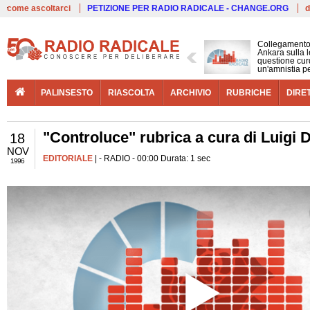
Live
come ascoltarci
PETIZIONE PER RADIO RADICALE - CHANGE.ORG
d
Collegamento
Ankara sulla l
questione cur
un'amnistia p
PALINSESTO
RIASCOLTA
ARCHIVIO
RUBRICHE
DIRE
"Controluce" rubrica a cura di Luigi 
18
NOV
EDITORIALE
| - RADIO - 00:00 Durata: 1 sec
1996