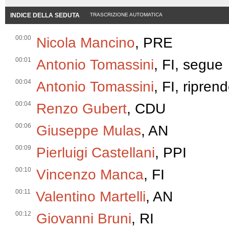
INDICE DELLA SEDUTA
TRASCRIZIONE AUTOMATICA
00:00
Nicola Mancino
, PRE
00:01
Antonio Tomassini
, FI, segue
00:04
Antonio Tomassini
, FI, ripren
00:04
Renzo Gubert
, CDU
00:06
Giuseppe Mulas
, AN
00:09
Pierluigi Castellani
, PPI
00:10
Vincenzo Manca
, FI
00:11
Valentino Martelli
, AN
00:12
Giovanni Bruni
, RI