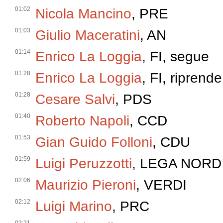
01:02
Nicola Mancino
, PRE
01:03
Giulio Maceratini
, AN
01:14
Enrico La Loggia
, FI, segue
01:28
Enrico La Loggia
, FI, riprende
01:28
Cesare Salvi
, PDS
01:40
Roberto Napoli
, CCD
01:53
Gian Guido Folloni
, CDU
01:59
Luigi Peruzzotti
, LEGA NORD
02:06
Maurizio Pieroni
, VERDI
02:12
Luigi Marino
, PRC