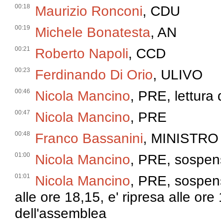
00:18
Maurizio Ronconi
, CDU
00:19
Michele Bonatesta
, AN
00:21
Roberto Napoli
, CCD
00:23
Ferdinando Di Orio
, ULIVO
00:46
Nicola Mancino
, PRE, lettura
00:47
Nicola Mancino
, PRE
00:48
Franco Bassanini
, MINISTRO
01:00
Nicola Mancino
, PRE, sospens
01:01
Nicola Mancino
, PRE, sospens
alle ore 18,15, e' ripresa alle ore
dell'assemblea