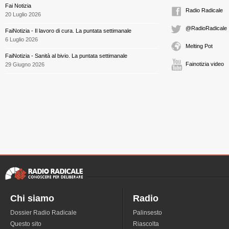
Fai Notizia
Radio Radicale
20 Luglio 2026
@RadioRadicale
FaiNotizia - Il lavoro di cura. La puntata settimanale
6 Luglio 2026
Melting Pot
FaiNotizia - Sanità al bivio. La puntata settimanale
Fainotizia video
29 Giugno 2026
Chi siamo
Radio
Dossier Radio Radicale
Palinsesto
Questo sito
Riascolta