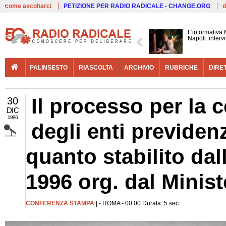
Live
come ascoltarci
PETIZIONE PER RADIO RADICALE - CHANGE.ORG
d
L'informativa
Napoli: interv
PALINSESTO
RIASCOLTA
ARCHIVIO
RUBRICHE
DIRE
Il processo per la 
30
DIC
1996
degli enti previden
quanto stabilito dal
1996 org. dal Minis
CONFERENZA STAMPA
| - ROMA - 00:00 Durata: 5 sec