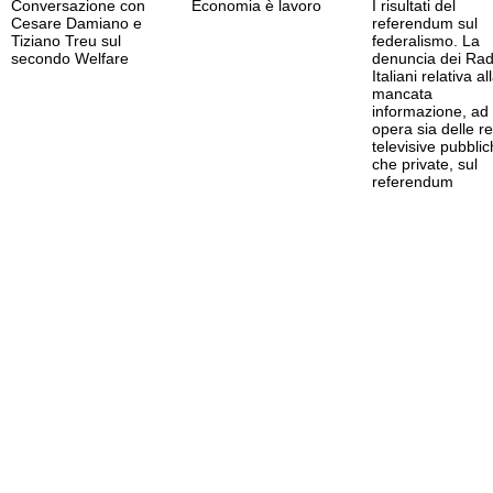
Conversazione con
Economia è lavoro
I risultati del
Cesare Damiano e
referendum sul
Tiziano Treu sul
federalismo. La
secondo Welfare
denuncia dei Radi
Italiani relativa al
mancata
informazione, ad
opera sia delle re
televisive pubbli
che private, sul
referendum