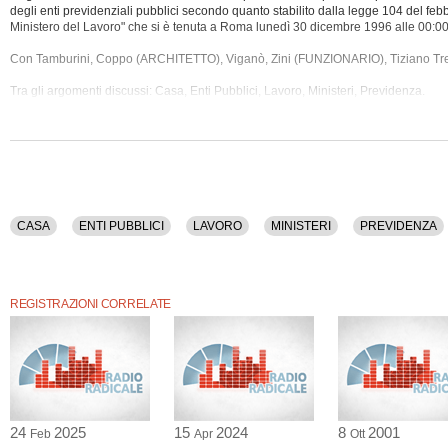
degli enti previdenziali pubblici secondo quanto stabilito dalla legge 104 del feb
Ministero del Lavoro" che si è tenuta a Roma lunedì 30 dicembre 1996 alle 00:00
Con Tamburini, Coppo (ARCHITETTO), Viganò, Zini (FUNZIONARIO), Tiziano Tr
Tra gli argomenti discussi: Casa, Enti Pubblici, Lavoro,
Ministeri, Previdenza.
CASA
ENTI PUBBLICI
LAVORO
MINISTERI
PREVIDENZA
REGISTRAZIONI CORRELATE
24
2025
15
2024
8
2001
Feb
Apr
Ott