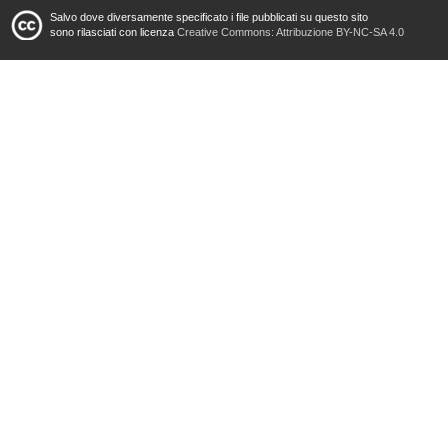
Salvo dove diversamente specificato i file pubblicati su questo sito
sono rilasciati con licenza
Creative Commons: Attribuzione BY-NC-SA 4.0