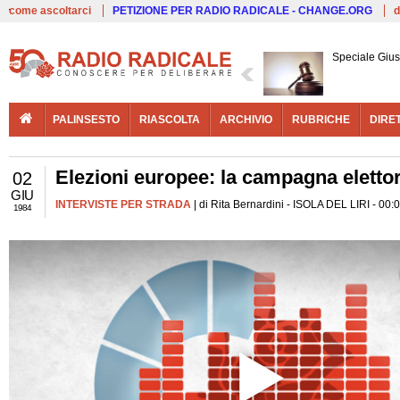
Live
come ascoltarci
PETIZIONE PER RADIO RADICALE - CHANGE.ORG
d
Speciale Giust
PALINSESTO
RIASCOLTA
ARCHIVIO
RUBRICHE
DIRE
Elezioni europee: la campagna elettor
02
GIU
INTERVISTE PER STRADA
| di Rita Bernardini - ISOLA DEL LIRI - 00:
1984