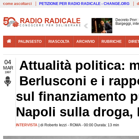
Live
come ascoltarci
PETIZIONE PER RADIO RADICALE - CHANGE.ORG
d
Decreto Pnrr:
Bargeggi, inte
PALINSESTO
RIASCOLTA
ARCHIVIO
RUBRICHE
DIRE
Attualità politica: 
04
MAR
1997
Berlusconi e i rappo
sul finanziamento p
Napoli sulla droga,
INTERVISTA
| di Roberto Iezzi - ROMA - 00:00 Durata: 13 min