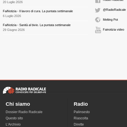
20 Luglio 2026
@RadioRadicale
FaiNotizia - Il lavoro di cura. La puntata settimanale
6 Luglio 2026
Melting Pot
FaiNotizia - Sanità al bivio. La puntata settimanale
Fainotizia video
29 Giugno 2026
Chi siamo
Radio
Dossier Radio Radicale
Palinsesto
Questo sito
Riascolta
L'Archivio
Dirette