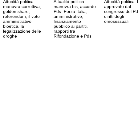
Attualità politica:
Attualità politica:
Attualità politica: 
manovra correttiva,
manovra bis, accordo
approvato dal
golden share,
Pds- Forza Italia;
congresso del Pd
referendum, il voto
amministrative,
diritti degli
amministrativo,
finanziamento
omosessuali
bioetica, la
pubblico ai partiti,
legalizzazione delle
rapporti tra
droghe
Rifondazione e Pds