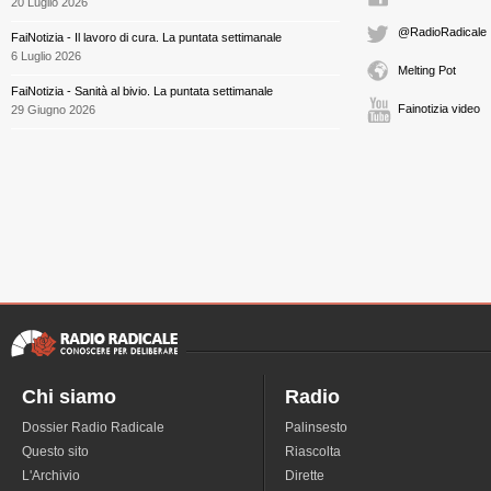
20 Luglio 2026
@RadioRadicale
FaiNotizia - Il lavoro di cura. La puntata settimanale
6 Luglio 2026
Melting Pot
FaiNotizia - Sanità al bivio. La puntata settimanale
Fainotizia video
29 Giugno 2026
Chi siamo
Radio
Dossier Radio Radicale
Palinsesto
Questo sito
Riascolta
L'Archivio
Dirette