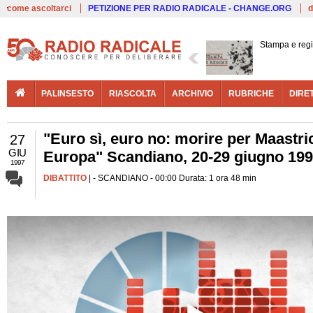
Live
come ascoltarci
PETIZIONE PER RADIO RADICALE - CHANGE.ORG
d
Stampa e reg
PALINSESTO
RIASCOLTA
ARCHIVIO
RUBRICHE
DIRE
"Euro sì, euro no: morire per Maastri
27
GIU
Europa" Scandiano, 20-29 giugno 19
1997
DIBATTITO
| - SCANDIANO - 00:00 Durata: 1 ora 48 min