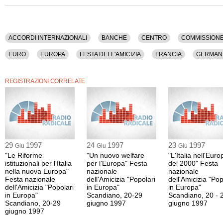
Mercato, Nord, Parlamento, Parlamento, Partiti, Politica, Polo, Ppi, Prc, Prodi, S
Pubblica, Sud, Svezia, Tasso D'interesse, Unione Europea.
La registrazione audio di questo dibatto ha una durata di 1 ora e 48 minuti.
ACCORDI INTERNAZIONALI
BANCHE
CENTRO
COMMISSIONE
EURO
EUROPA
FESTA DELL'AMICIZIA
FRANCIA
GERMAN
ITALIA
JOSPIN
L'ULIVO
LIBERALISMO
LIBRO
MARINI
REGISTRAZIONI CORRELATE
POLITICA
POLO
PPI
PRC
PRODI
SINISTRA
SPA
UNIONE EUROPEA
29
1997
24
1997
23
1997
Giu
Giu
Giu
"Le Riforme
"Un nuovo welfare
"L'Italia nell'Euro
istituzionali per l'Italia
per l'Europa" Festa
del 2000" Festa
nella nuova Europa"
nazionale
nazionale
Festa nazionale
dell'Amicizia "Popolari
dell'Amicizia "Pop
dell'Amicizia "Popolari
in Europa"
in Europa"
in Europa"
Scandiano, 20-29
Scandiano, 20 - 
Scandiano, 20-29
giugno 1997
giugno 1997
giugno 1997