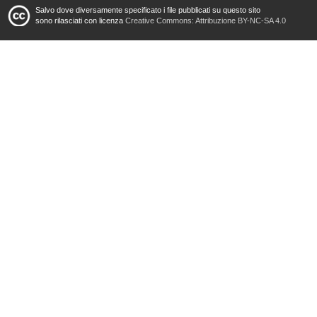
Salvo dove diversamente specificato i file pubblicati su questo sito
sono rilasciati con licenza
Creative Commons: Attribuzione BY-NC-SA 4.0