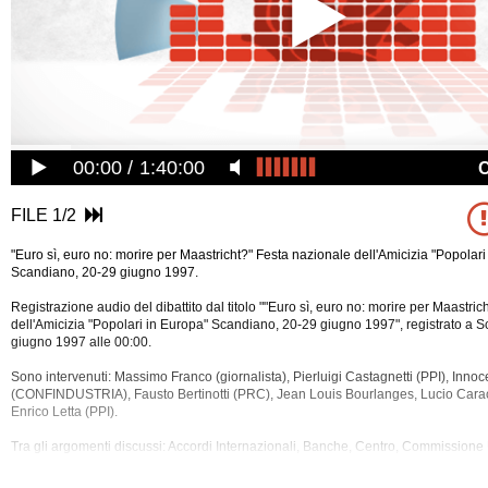
00:00
1:40:00
FILE 1/2
"Euro sì, euro no: morire per Maastricht?" Festa nazionale dell'Amicizia "Popolari
Scandiano, 20-29 giugno 1997.
Registrazione audio del dibattito dal titolo ""Euro sì, euro no: morire per Maastri
dell'Amicizia "Popolari in Europa" Scandiano, 20-29 giugno 1997", registrato a 
giugno 1997 alle 00:00.
Sono intervenuti: Massimo Franco (giornalista), Pierluigi Castagnetti (PPI), Innoc
(CONFINDUSTRIA), Fausto Bertinotti (PRC), Jean Louis Bourlanges, Lucio Caracci
Enrico Letta (PPI).
Tra gli argomenti discussi:
Accordi Internazionali, Banche, Centro, Commissione 
D'alema, Danimarca, Democrazia, Destra, Euro, Europa, Festa Dell'amicizia, Fra
Governo, Gran Bretagna, Grecia, Impresa, Inflazione, Italia, Jospin, L'ulivo, Libera