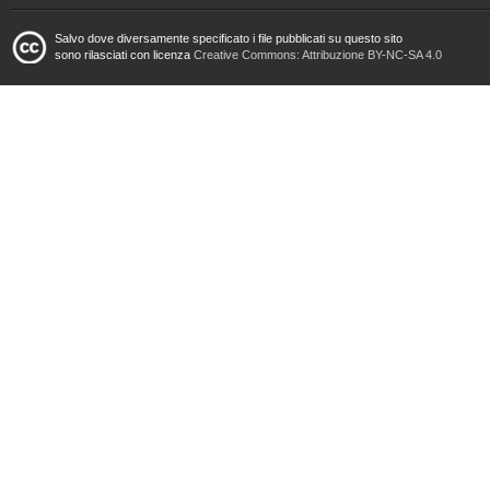
Salvo dove diversamente specificato i file pubblicati su questo sito
sono rilasciati con licenza
Creative Commons: Attribuzione BY-NC-SA 4.0