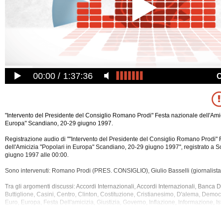
00:00
1:37:36
"Intervento del Presidente del Consiglio Romano Prodi" Festa nazionale dell'Amic
Europa" Scandiano, 20-29 giugno 1997.
Registrazione audio di ""Intervento del Presidente del Consiglio Romano Prodi" 
dell'Amicizia "Popolari in Europa" Scandiano, 20-29 giugno 1997", registrato a 
giugno 1997 alle 00:00.
Sono intervenuti: Romano Prodi (PRES. CONSIGLIO), Giulio Basselli (giornalista
Tra gli argomenti discussi: Accordi Internazionali, Accordi Internazionali, Banca D'
Buttiglione, Casini, Centro, Clinton, Costituzione,
Cristianesimo, D'alema, Democra
Euro, Europa, Festa Dell'amicizia, Giustizia, Governo, Inflazione, Informazione, Isti
Legge Elettorale, Magistratura, Mercato, Nord, Parlamento, Partiti, Pds, Politica, P
Presidenziale, Sinistra, Solidarieta' Sociale, Sud, Tasso D'interesse, Television