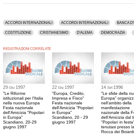
Usa.
La registrazione audio ha una durata di 1 ora e 2 minuti.
ACCORDI INTERNAZIONALI
ACCORDI INTERNAZIONALI
BANCA D'
COSTITUZIONE
CRISTIANESIMO
D'ALEMA
DEMOCRAZIA
GOVERNO
INFLAZIONE
INFORMAZIONE
ISTITUZIONI
L'U
REGISTRAZIONI CORRELATE
PARLAMENTO
PARTITI
PDS
POLITICA
POLO
PPI
TASSO D'INTERESSE
TELEVISIONE
UNIONE EUROPEA
USA
29
1997
22
1997
14
1996
Giu
Giu
Set
"Le Riforme
"Europa, Credito,
"Le sfide della n
istituzionali per l'Italia
Impresa e Fisco"
Europa" organizz
nella nuova Europa
Festa nazionale
nell'ambito della
Festa nazionale
dell'Amicizia "Popolari
manifestazione
dell'Amicizia "Popolari
in Europa"
nazionale della F
in Europa"
Scandiano, 20 - 29
dell'Amicizia dal t
Scandiano, 20-29
giugno 1997
"Popolari in festa
giugno 1997
tenutasi presso l
Rocca dei Boiard