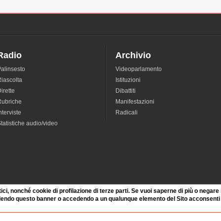
Radio
Archivio
alinsesto
Videoparlamento
iascolta
Istituzioni
irette
Dibattiti
Rubriche
Manifestazioni
nterviste
Radicali
tatistiche audio/video
tici, nonché cookie di profilazione di terze parti. Se vuoi saperne di più o negare
dendo questo banner o accedendo a un qualunque elemento del Sito acconsenti a
blicati su questo sito
: Attribuzione BY-NC-SA 4.0