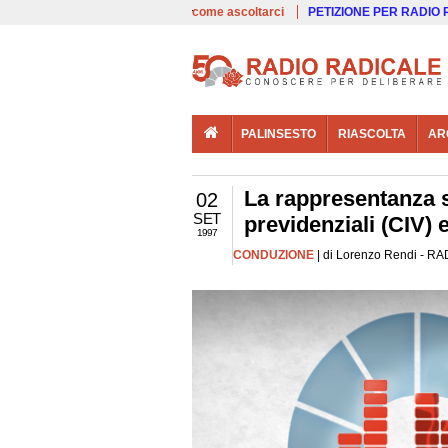
00:00
Live
come ascoltarci
PETIZIONE PER RADIO
PALINSESTO
RIASCOLTA
AR
La rappresentanza si
02
SET
previdenziali (CIV)
1997
CONDUZIONE
| di Lorenzo Rendi - RAD