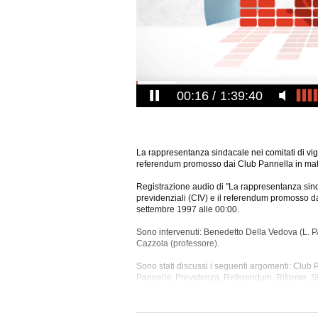
00:17
1:39:40
La rappresentanza sindacale nei comitati di vigil
referendum promosso dai Club Pannella in mat
Registrazione audio di "La rappresentanza sindac
previdenziali (CIV) e il referendum promosso da
settembre 1997 alle 00:00.
Sono intervenuti: Benedetto Della Vedova (L. 
Cazzola (professore).
Sono stati discussi i seguenti argomenti: Club P
Pannella, Previdenza, Referendum, Riforme, Si