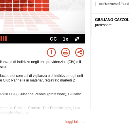
dell'Università "La
GIULIANO CAZZO
professore
CC
1x
anza e di indirizzo negli enti previdenziali (CIV) e il
eria.
ale nei comitati di vigilanza e di indirizzo negli enti
i Club Pannella in materia", registrato martedì 2
PANNELLA), Giuseppe Pennisi (professore), Giuliano
annella, Comuni, Controlli, Enti Pubblici, Inps,
Lista
ndacato, Vigilanza.
leggi tutto