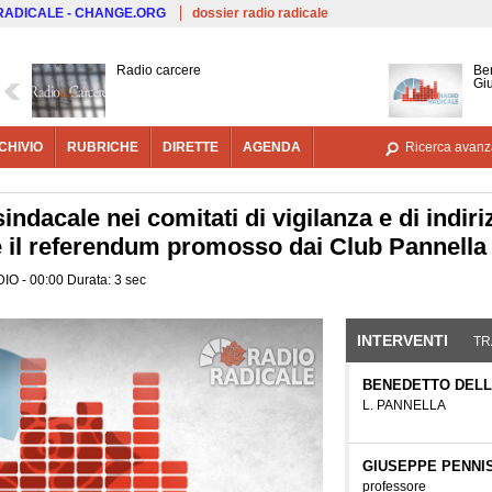
Salta al contenuto principale
 RADICALE - CHANGE.ORG
dossier radio radicale
Radio carcere
Ben
Giu
CHIVIO
RUBRICHE
DIRETTE
AGENDA
Ricerca avanz
ndacale nei comitati di vigilanza e di indiriz
 e il referendum promosso dai Club Pannella
IO - 00:00 Durata: 3 sec
INTERVENTI
(SCHE
TR
BENEDETTO DELL
L. PANNELLA
GIUSEPPE PENNIS
professore