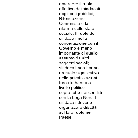
emergere il ruolo
effettivo dei sindacati
negli enti pubblici;
Rifondazione
Comunista e la
riforma dello stato
sociale; Il ruolo dei
sindacati nella
concertazione con il
Governo è meno
importante di quello
assunto da altri
soggetti sociali; I
sindacati non hanno
un ruolo significativo
nelle privatizzazioni:
forse lo hanno a
livello politico
soprattutto nei conflitti
con la Lega Nord; I
sindacati devono
organizzare dibattiti
sul loro ruolo nel
Paese