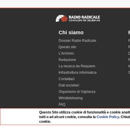
Chi siamo
Dossier Radio Radicale
P
Questo sito
R
L'Archivio
D
Redazione
La musica da Requiem
I
Infrastruttura informatica
S
Contattaci
Dati societari
Organismo di Vigilanza
Whistleblowing
FAQ
Questo Sito utilizza cookie di funzionalità e cookie anali
tutti o ad alcuni cookie, consulta la
Cookie Policy
. Chiu
cookie.
Salvo dove diversamente specificato i file pub
sono rilasciati con licenza
Creative Commons