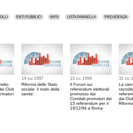
OLLI
ENTI PUBBLICI
INPS
LISTA PANNELLA
PREVIDENZA
14
1997
15
1994
31
Apr
Dic
Dic
hetto
Riforma dello Stato
Il Forum sui
La cam
dei Club
sociale: il nodo della
referendum elettorali
raccolta
ormatori
sanita'
promosso dai
refere
Comitati promotori dei
dai Clu
13 referendum per il
Riforma
19/12/94 a Roma