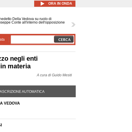
ORA IN ONDA
edetto Della Vedova su ruolo di
seppe Conte all'interno dell'opposizione
ata
zo negli enti
 in materia
A cura di
Guido Mesiti
DA ATTIVA)
ASCRIZIONE AUTOMATICA
A VEDOVA
I