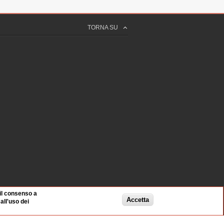
TORNA SU
 il consenso a
Accetta
ll'uso dei
Informativa privacy
Cookie policy
Credits