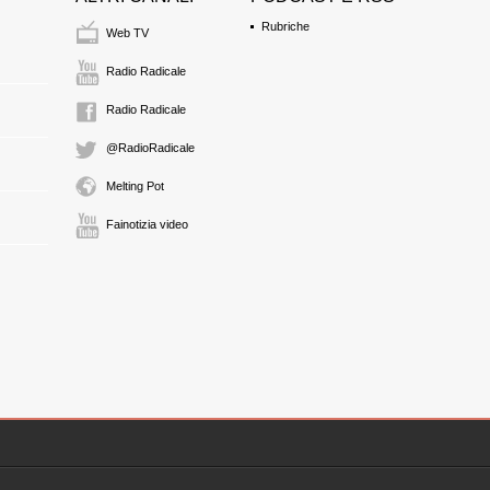
Rubriche
Web TV
Radio Radicale
Radio Radicale
@RadioRadicale
Melting Pot
Fainotizia video