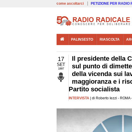
00:00
Live
come ascoltarci
PETIZIONE PER RADIO
PALINSESTO
RIASCOLTA
AR
Il presidente della 
17
SET
sul punto di dimetter
1997
della vicenda sui la
maggioranza e i risc
Partito socialista
INTERVISTA
| di Roberto Iezzi - ROMA 