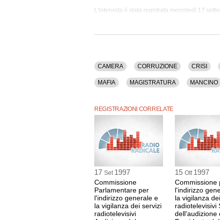
L'intervista è stata registrata mercoledì 17 set
Nel corso dell'intervista sono stati trattati i se
Dimissioni, Ferrara, Forza Italia, Giustizia, Gove
Milano, Parlamento, Pds, Pentiti, Polemiche, Prc, 
Socialismo, Stipendi, Storace, Televisione, Vigi
La registrazione audio ha una durata di 15 minu
CAMERA
CORRUZIONE
CRISI
MAFIA
MAGISTRATURA
MANCINO
SERVIZI PUBBLICI
SI
SICILIANO
REGISTRAZIONI CORRELATE
17
1997
15
1997
Set
Ott
Commissione
Commissione 
Parlamentare per
l'indirizzo gen
l'indirizzo generale e
la vigilanza dei
la vigilanza dei servizi
radiotelevisivi
radiotelevisivi
dell'audizione 