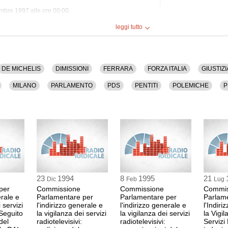
tembre 1997 alle ore 00:00.
guenti temi: Camera, Corruzione, Crisi, De Michelis,
leggi tutto
rno, Intini, L'ulivo, Mafia, Magistratura, Mancino,
Previti, Psi, Rai, Servizi Pubblici, Si, Siciliano,
lanza, Violante.
ti.
DE MICHELIS
DIMISSIONI
FERRARA
FORZA ITALIA
GIUSTIZI
MILANO
PARLAMENTO
PDS
PENTITI
POLEMICHE
P
SOCIALISMO
STIPENDI
STORACE
TELEVISIONE
VIGILAN
23
1994
8
1995
21
Dic
Feb
Lug
per
Commissione
Commissione
Commis
erale e
Parlamentare per
Parlamentare per
Parlam
 servizi
l'indirizzo generale e
l'indirizzo generale e
l'Indir
 Seguito
la vigilanza dei servizi
la vigilanza dei servizi
la Vigil
del
radiotelevisivi:
radiotelevisivi:
Servizi 