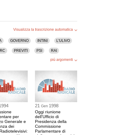
Visualizza la trascrizione automatica
A
GOVERNO
INTINI
L'ULIVO
RC
PREVITI
PSI
RAI
più argomenti
ZA
VIOLANTE
1994
21
1998
Gen
sione
Oggi riunione
entare per
dell'Ufficio di
izzo Generale e
Presidenza della
anza dei
Commissione
Radiotelevisivi:
Parlamentare di