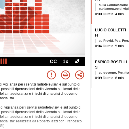
sulla Commissione 
parlamentare di vig
0:00 Durata: 4 min
LUCIO COLLETTI
FI
su Previti, Pds, Ferr
0:04 Durata: 5 min
CC
1x
ENRICO BOSELLI
SI
su governo, Prc, risc
0:09 Durata: 6 min
vigilanza per i servizi radiotelevisivi è sul punto di
e possibili ripercussioni della vicenda sui lavori della
ella maggioranza e i rischi di una crisi di governo;
socialista.
 vigilanza per i servizi radiotelevisivi è sul punto di
e possibili ripercussioni della vicenda sui lavori della
della maggioranza e i rischi di una crisi di governo;
 socialista" realizzata da Roberto Iezzi con Francesco
SI).