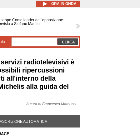
ORA IN ONDA
seppe Conte leader dell'opposizione:
ervista a Stefano Maullu
ata
ervizi radiotelevisivi è
ossibili ripercussioni
 all'interno della
Michelis alla guida del
A cura di
Francesco Marcucci
DA ATTIVA)
ASCRIZIONE AUTOMATICA
RACE