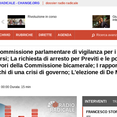
Salta al contenuto principale
 RADICALE - CHANGE.ORG
dossier radio radicale
Rivoluzione in corso
Giu
int
CHIVIO
RUBRICHE
DIRETTE
AGENDA
Ricerca avanz
Commissione parlamentare di vigilanza per i s
si; La richiesta di arresto per Previti e le p
vori della Commissione bicamerale; I rapporti
hi di una crisi di governo; L'elezione di De 
- 00:00 Durata: 15 min
INTERVENTI
(SCHE
TR
FRANCESCO STO
AN