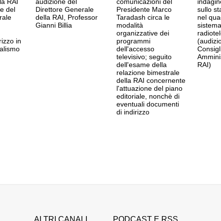
la RAI
audizione del
comunicazioni del
indagin
 e del
Direttore Generale
Presidente Marco
sullo st
rale
della RAI, Professor
Taradash circa le
nel qua
Gianni Billia
modalità
sistem
organizzative dei
radiotel
rizzo in
programmi
(audizi
ralismo
dell'accesso
Consigl
televisivo; seguito
Amminis
dell'esame della
RAI)
relazione bimestrale
della RAI concernente
l'attuazione del piano
editoriale, nonchè di
eventuali documenti
di indirizzo
ALTRI CANALI
PODCAST E RSS