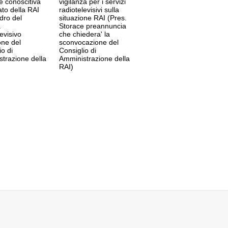
e conoscitiva
vigilanza per i servizi
ato della RAI
radiotelevisivi sulla
dro del
situazione RAI (Pres.
a
Storace preannuncia
evisivo
che chiedera' la
one del
sconvocazione del
io di
Consiglio di
trazione della
Amministrazione della
RAI)