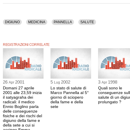
DIGIUNO
MEDICINA
PANNELLA
SALUTE
REGISTRAZIONI CORRELATE
26
2001
5
2002
3
1998
Apr
Lug
Apr
Domani 27 aprile
Lo stato di salute di
Quali sono le
2001 alle 23,59 inizia
Marco Pannella al 5°
conseguenze sul
il satyagraha dei
giorno di sciopero
salute di un digi
radicali: il medico
della fame e della
prolungato ?
Ennio Boglino parla
sete
delle conseguenze
fisiche e dei rischi del
digiuno della fame e
della sete a cui si
accinge Emma