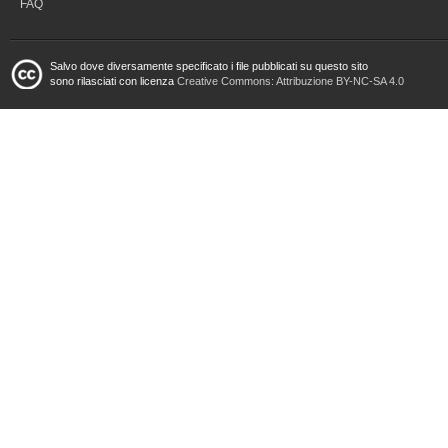
FAQ
Salvo dove diversamente specificato i file pubblicati su questo sito
sono rilasciati con licenza
Creative Commons: Attribuzione BY-NC-SA 4.0