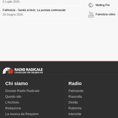
6 Luglio 2026
Melting Pot
FaiNotizia - Sanità al bivio. La puntata settimanale
Fainotizia video
29 Giugno 2026
Chi siamo
Radio
Dossier Radio Radicale
Palinsesto
Questo sito
Riascolta
L'Archivio
Dirette
Redazione
Rubriche
La musica da Requiem
Interviste