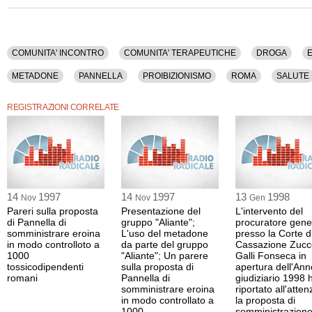
COMUNITA' INCONTRO
COMUNITA' TERAPEUTICHE
DROGA
E
METADONE
PANNELLA
PROIBIZIONISMO
ROMA
SALUTE
REGISTRAZIONI CORRELATE
14
1997
14
1997
13
1998
Nov
Nov
Gen
Pareri sulla proposta
Presentazione del
L'intervento del
di Pannella di
gruppo "Aliante";
procuratore gene
somministrare eroina
L'uso del metadone
presso la Corte d
in modo controlloto a
da parte del gruppo
Cassazione Zucc
1000
"Aliante"; Un parere
Galli Fonseca in
tossicodipendenti
sulla proposta di
apertura dell'Ann
romani
Pannella di
giudiziario 1998 
somministrare eroina
riportato all'atte
in modo controllato a
la proposta di
1000
somministrazion