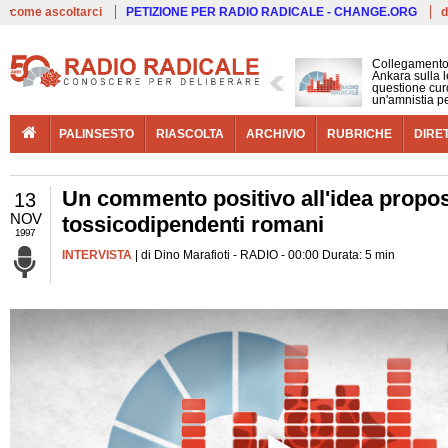
Live
come ascoltarci
PETIZIONE PER RADIO RADICALE - CHANGE.ORG
d
Collegamento
Ankara sulla l
questione cur
un'amnistia p
PALINSESTO
RIASCOLTA
ARCHIVIO
RUBRICHE
DIRE
Un commento positivo all'idea propost
13
NOV
tossicodipendenti romani
1997
INTERVISTA
| di Dino Marafioti - RADIO - 00:00 Durata: 5 min