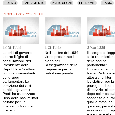
L'ULIVO
PARLAMENTO
PATTO SEGNI
PETIZIONE
RADIO
REGISTRAZIONI CORRELATE
12
1998
1
1985
9
1998
Ott
Ott
Mag
La crisi di governo:
Nell'ottobre del 1984
Il disegno di legg
aperto il "giro di
viene presentato il
sulla trasmission
consultazioni" del
piano per
delle sedute
Presidente della
l'assegnazione delle
parlamentari;
Repubblica Scalfaro
frequenze per la
L'indebitamento d
con i rappresentanti
radiofonia privata
Radio Radicale i
dei gruppi
attesa che l'iter
parlamentari; La
legislativo, per la
posizione dei vari
proroga del contr
partiti; Il governo
di servizio, si co
Prodi ha autorizzato
dopo sei mesi dal
l'uso delle basi militari
scadenza e duran
italiane per un
quali è stato, dal
intervento Nato nel
governo, più volt
Kosovo
assicurato un rap
e positivo esito;