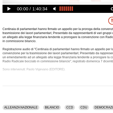
00:00
1:40:34
Centinaia di parlamentari hanno firmato un appello per la proroga della convenz
trasmissione dei lavori parlamentari; Presentato da rappresentanti di vari grup
un allegato alla legge finanziaria tendente a prorogare la convenzione con Radi
in commissione bilancio.
Registrazione audio di "Centinaia di parlamentari hanno firmato un appello per l
convenzione per la trasmissione dei lavori parlamentari; Presentato da rappresent
un emendamento ad un allegato alla legge finanziaria tendente a prorogare la
co
Radio Radicale bocciato in commissione bilancio", registrato domenica 7 dicemb
Sono intervenuti: Paolo Vigevano (EDITORE).
Tra gli argomenti discussi: Alleanza Nazionale, Bilancio, Ccd, Cdu, Democrazia, 
Italia, Frequenze, Informazione, Iva, L'ulivo, Parlamento, Patto Segni, Petizione,
Radicale, Rai, Verdi.
La registrazione audio ha una durata di 15 minuti.
ALLEANZA NAZIONALE
BILANCIO
CCD
CDU
DEMOCRAZI