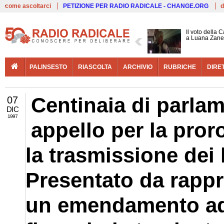
Live
come ascoltarci
PETIZIONE PER RADIO RADICALE - CHANGE.ORG
d
Il voto della 
a Luana Zane
PALINSESTO
RIASCOLTA
ARCHIVIO
RUBRICHE
DIRE
Centinaia di parla
07
DIC
1997
appello per la pro
la trasmissione dei 
Presentato da rappr
un emendamento ad 