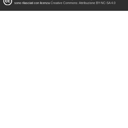
sono rilasciati con licenza
Creative Commons: Attribuzione BY-NC-SA 4.0