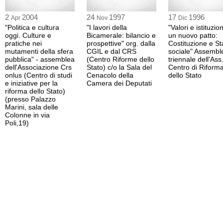
2
2004
24
1997
17
1996
Apr
Nov
Dic
"Politica e cultura
"I lavori della
"Valori e istituzio
oggi. Culture e
Bicamerale: bilancio e
un nuovo patto:
pratiche nei
prospettive" org. dalla
Costituzione e St
mutamenti della sfera
CGIL e dal CRS
sociale" Assembl
pubblica" - assemblea
(Centro Riforme dello
triennale dell'Ass
dell'Associazione Crs
Stato) c/o la Sala del
Centro di Riform
onlus (Centro di studi
Cenacolo della
dello Stato
e iniziative per la
Camera dei Deputati
riforma dello Stato)
(presso Palazzo
Marini, sala delle
Colonne in via
Poli,19)