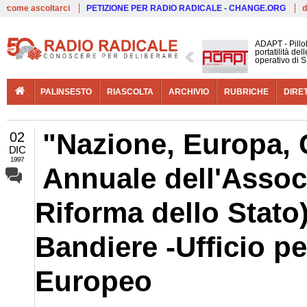
Live
come ascoltarci
PETIZIONE PER RADIO RADICALE - CHANGE.ORG
d
ADAPT - Pillo
portatilità de
operativo di S
PALINSESTO
RIASCOLTA
ARCHIVIO
RUBRICHE
DIRE
"Nazione, Europa,
02
DIC
1997
Annuale dell'Assoc
Riforma dello Stato)
Bandiere -Ufficio pe
Europeo