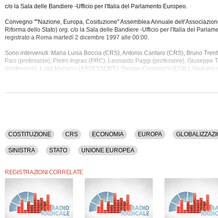
c/o la Sala delle Bandiere -Ufficio per l'Italia del Parlamento Europeo.
Convegno ""Nazione, Europa, Cosituzione" Assemblea Annuale dell'Associazion
Riforma dello Stato) org. c/o la Sala delle Bandiere -Ufficio per l'Italia del Parla
registrato a Roma martedì 2 dicembre 1997 alle 00:00.
Sono intervenuti: Maria Luisa Boccia (CRS), Antonio Cantaro (CRS), Bruno Tren
Paci (professore), Pietro Ingrao (PRC), Leonardo Paggi (professore), Giuseppe
T
(professore), Luigi Mariucci (ASSESSORE), Giorgio Cremaschi (CGIL), Giuliano 
Alfiero Grandi (PDS), Gianni Alfonso (PRC), Paolo Degli Espinosa (professore), Pa
Dominijanni (CRS), Giuseppe Cotturri (MFD), Umberto Allegretti (professore), A
Isidoro Mortellaro (PDS), Pietro Ciarlo (CRS), Sandro Guerrieri, Vittorio Di Ciolo 
Ferrajoli (professore).
Tra gli argomenti discussi: Costituzione, Crs, Economia, Europa, Globalizzazione, Is
Lavoro, Occupazione, Riforme, Sinistra, Stato, Unione Europea.
COSTITUZIONE
CRS
ECONOMIA
EUROPA
GLOBALIZZAZ
La registrazione audio di questo convegno ha una durata di 5 ore e 47 minuti.
SINISTRA
STATO
UNIONE EUROPEA
REGISTRAZIONI CORRELATE