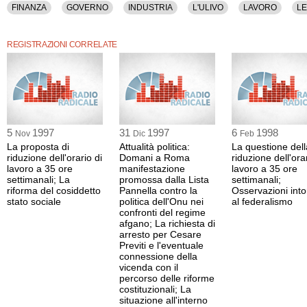
FINANZA
GOVERNO
INDUSTRIA
L'ULIVO
LAVORO
L
PROPORZIONALE
RIFORME
RINNOVAMENTO ITALIANO
STAT
REGISTRAZIONI CORRELATE
5
1997
31
1997
6
1998
Nov
Dic
Feb
La proposta di
Attualità politica:
La questione dell
riduzione dell'orario di
Domani a Roma
riduzione dell'ora
lavoro a 35 ore
manifestazione
lavoro a 35 ore
settimanali; La
promossa dalla Lista
settimanali;
riforma del cosiddetto
Pannella contro la
Osservazioni int
stato sociale
politica dell'Onu nei
al federalismo
confronti del regime
afgano; La richiesta di
arresto per Cesare
Previti e l'eventuale
connessione della
vicenda con il
percorso delle riforme
costituzionali; La
situazione all'interno