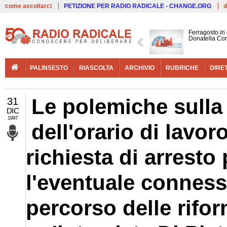
Live
come ascoltarci
PETIZIONE PER RADIO RADICALE - CHANGE.ORG
d
Ferragosto in
Donatella Cor
PALINSESTO
RIASCOLTA
ARCHIVIO
RUBRICHE
DIRE
Le polemiche sulla 
31
DIC
1997
dell'orario di lavor
richiesta di arresto
l'eventuale conness
percorso delle rifor