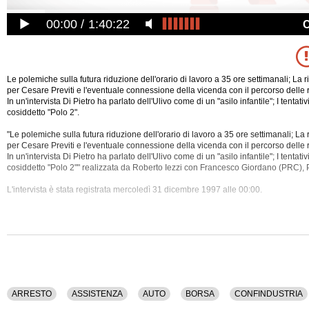
00:00
1:40:22
Le polemiche sulla futura riduzione dell'orario di lavoro a 35 ore settimanali; La r
per Cesare Previti e l'eventuale connessione della vicenda con il percorso delle r
In un'intervista Di Pietro ha parlato dell'Ulivo come di un "asilo infantile"; I tentati
cosiddetto "Polo 2".
"Le polemiche sulla futura riduzione dell'orario di lavoro a 35 ore settimanali; La r
per Cesare Previti e l'eventuale connessione della vicenda con il percorso delle r
In un'intervista Di Pietro ha parlato dell'Ulivo
come di un "asilo infantile"; I tentati
cosiddetto "Polo 2"" realizzata da Roberto Iezzi con Francesco Giordano (PRC), 
L'intervista è stata registrata mercoledì 31 dicembre 1997 alle 00:00.
Nel corso dell'intervista sono stati discussi i seguenti temi: Arresto, Assistenza, A
Confindustria, Debito Pubblico, Di Pietro, Disoccupazione, Economia, Fiat, Fina
Industria, L'ulivo, Lavoro, Legge Elettorale, Mercato, Orario, Polo, Prc, Previti, P
Rinnovamento Italiano, Stato, Uninominale.
La registrazione audio ha una durata di 18 minuti.
ARRESTO
ASSISTENZA
AUTO
BORSA
CONFINDUSTRIA