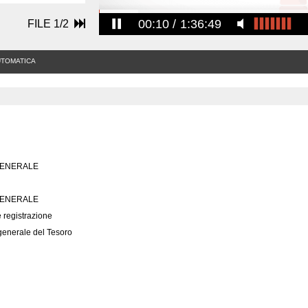
00:10
1:36:49
FILE 1/2
UTOMATICA
GENERALE
GENERALE
ne registrazione
 generale del Tesoro