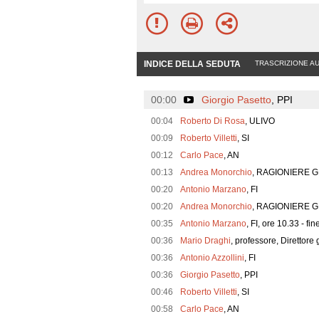
INDICE DELLA SEDUTA
TRASCRIZIONE A
00:00
Giorgio Pasetto
, PPI
00:04
Roberto Di Rosa
, ULIVO
00:09
Roberto Villetti
, SI
00:12
Carlo Pace
, AN
00:13
Andrea Monorchio
, RAGIONIERE 
00:20
Antonio Marzano
, FI
00:20
Andrea Monorchio
, RAGIONIERE 
00:35
Antonio Marzano
, FI, ore 10.33 - fi
00:36
Mario Draghi
, professore, Direttore
00:36
Antonio Azzollini
, FI
00:36
Giorgio Pasetto
, PPI
00:46
Roberto Villetti
, SI
00:58
Carlo Pace
, AN