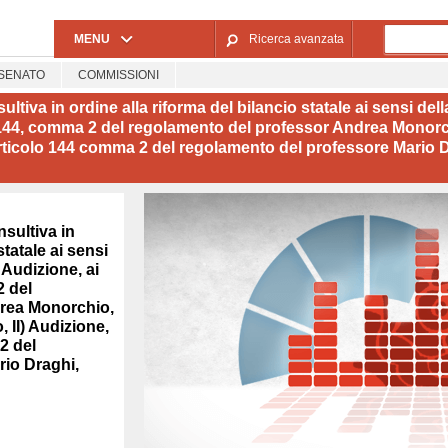
Salta al contenuto principale
MENU
Ricerca avanzata
SENATO
COMMISSIONI
va in ordine alla riforma del bilancio statale ai sensi della 
lo 144, comma 2 del regolamento del professor Andrea Monorc
l'articolo 144 comma 2 del regolamento del professore Mario D
sultiva in
statale ai sensi
) Audizione, ai
2 del
drea Monorchio,
 II) Audizione,
2 del
rio Draghi,