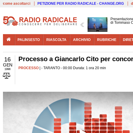
Live
come ascoltarci
PETIZIONE PER RADIO RADICALE - CHANGE.ORG
d
Presentazione
di Tommaso C
PALINSESTO
RIASCOLTA
ARCHIVIO
RUBRICHE
DIRE
Processo a Giancarlo Cito per concor
16
GEN
PROCESSO
| - TARANTO - 00:00 Durata: 1 ora 20 min
1998