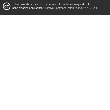
Salvo dove diversamente specificato i file pubblicati su questo sito
sono rilasciati con licenza
Creative Commons: Attribuzione BY-NC-SA 4.0