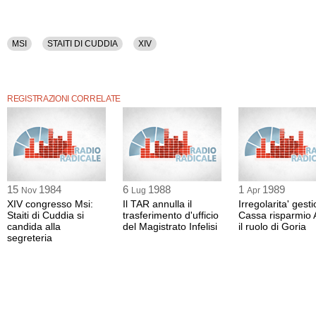
MSI
STAITI DI CUDDIA
XIV
REGISTRAZIONI CORRELATE
15
1984
6
1988
1
1989
Nov
Lug
Apr
XIV congresso Msi:
Il TAR annulla il
Irregolarita' gest
Staiti di Cuddia si
trasferimento d'ufficio
Cassa risparmio A
candida alla
del Magistrato Infelisi
il ruolo di Goria
segreteria