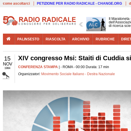
Live
come ascoltarci
PETIZIONE PER RADIO RADICALE - CHANGE.ORG
d
Il Maratoneta
dell'Associazi
di ricerca scie
PALINSESTO
RIASCOLTA
ARCHIVIO
RUBRICHE
DIRE
XIV congresso Msi: Staiti di Cuddia si
15
NOV
CONFERENZA STAMPA
| - ROMA - 00:00 Durata: 17 min
1984
Organizzatori:
Movimento Sociale Italiano - Destra Nazionale