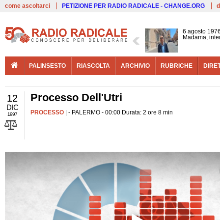
Live
come ascoltarci
PETIZIONE PER RADIO RADICALE - CHANGE.ORG
d
6 agosto 1976
Madama, interv
PALINSESTO
RIASCOLTA
ARCHIVIO
RUBRICHE
DIRE
Processo Dell'Utri
12
DIC
PROCESSO
| - PALERMO - 00:00 Durata: 2 ore 8 min
1997