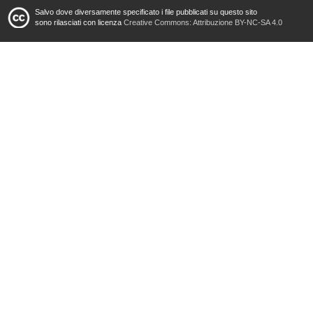
Salvo dove diversamente specificato i file pubblicati su questo sito
sono rilasciati con licenza
Creative Commons: Attribuzione BY-NC-SA 4.0