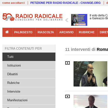
Live
come ascoltarci
PETIZIONE PER RADIO RADICALE - CHANGE.ORG
d
Il voto della 
a Galeazzo B
PALINSESTO
RIASCOLTA
ARCHIVIO
RUBRICHE
DIRE
FILTRA CONTENUTI PER
11 interventi di
Roma
Tutti
Istituzioni
Dibattiti
Rubriche
Interviste
Manifestazioni