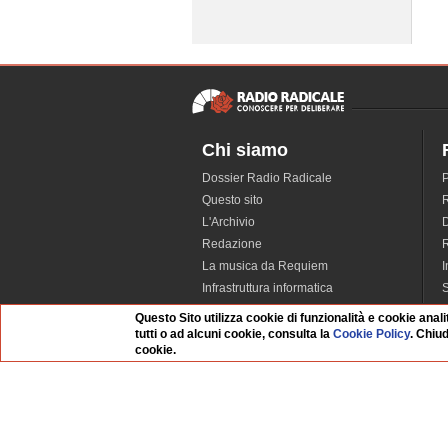
Chi siamo
Dossier Radio Radicale
P
Questo sito
R
L'Archivio
D
Redazione
La musica da Requiem
I
Infrastruttura informatica
S
Contattaci
Questo Sito utilizza cookie di funzionalità e cookie anali
Dati societari
tutti o ad alcuni cookie, consulta la
Cookie Policy
. Chiu
cookie.
Organismo di Vigilanza
Whistleblowing
FAQ