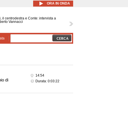
ORA IN ONDA
, il centrodestra e Conte: intervista a
berto Vannacci
ata
14:54
io di
Durata: 0:03:22