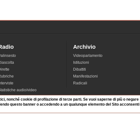
Radio
Archivio
alinsesto
Videoparlamento
iascolta
Istituzioni
irette
Dibattiti
Rubriche
Manifestazioni
nterviste
Radicali
tatistiche audio/video
tici, nonché cookie di profilazione di terze parti. Se vuoi saperne di più o negare
dendo questo banner o accedendo a un qualunque elemento del Sito acconsenti a