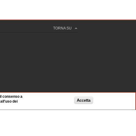
TORNA SU
 il consenso a
Accetta
ll'uso dei