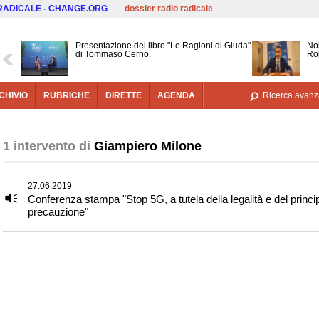
Salta al contenuto principale
 RADICALE - CHANGE.ORG
dossier radio radicale
Presentazione del libro "Le Ragioni di Giuda"
Noi
di Tommaso Cerno.
Ro
CHIVIO
RUBRICHE
DIRETTE
AGENDA
Ricerca avanz
1 intervento di
Giampiero Milone
27.06.2019
Conferenza stampa "Stop 5G, a tutela della legalità e del princip
precauzione"