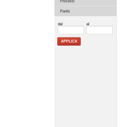
Processi
Partiti
dal
al