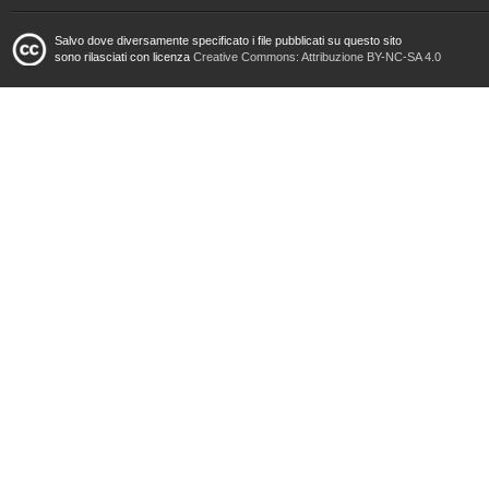
Salvo dove diversamente specificato i file pubblicati su questo sito
sono rilasciati con licenza
Creative Commons: Attribuzione BY-NC-SA 4.0