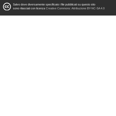
Salvo dove diversamente specificato i file pubblicati su questo sito
sono rilasciati con licenza
Creative Commons: Attribuzione BY-NC-SA 4.0