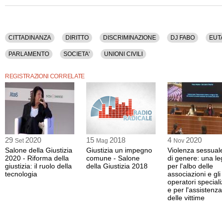
Cassazione), Gian Vittorio Cafagno (presidente Insignum Associazione Cultura G
(presidente del Comitato Scientifico del Salone della Giustizia), Carla Capocasa
dell'Associazione Vite senza Paura Onlus), maria grazia Barresi (giornalista e scri
Sono stati discussi i seguenti argomenti: Cittadinanza, Diritto, Discriminazione, 
CITTADINANZA
DIRITTO
DISCRIMINAZIONE
DJ FABO
EUT
Giustizia, Magistratura, Matrimonio, Ministeri, Parlamento, Societa', Unioni Civili.
PARLAMENTO
SOCIETA'
UNIONI CIVILI
La registrazione video di questo convegno ha una durata di 2 ore e 46 minuti.
Il contenuto è disponibile anche nella sola versione audio.
REGISTRAZIONI CORRELATE
29
2020
15
2018
4
2020
Set
Mag
Nov
Salone della Giustizia
Giustizia un impegno
Violenza sessual
2020 - Riforma della
comune - Salone
di genere: una l
giustizia: il ruolo della
della Giustizia 2018
per l'albo delle
tecnologia
associazioni e gli
operatori speciali
e per l'assistenza
delle vittime