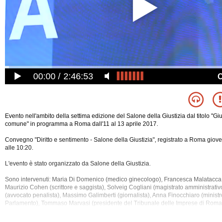
00:00
2:46:53
Evento nell'ambito della settima edizione del Salone della Giustizia dal titolo "Gi
comune" in programma a Roma dall'11 al 13 aprile 2017.
Convegno "Diritto e sentimento - Salone della Giustizia", registrato a Roma giov
alle 10:20.
L'evento è stato organizzato da Salone della Giustizia.
Sono intervenuti: Maria Di Domenico (medico ginecologo), Francesca Malatacca 
Maurizio Cohen (scrittore e saggista), Solveig Cogliani (magistrato amministrativ
(avvocato penalista), Massimo Galimberti (giornalista), Anna Finocchiaro
(ministro
Parlamento), Tommaso Marvasi (presidente del Tribunale delle Imprese di Roma
(ordinario di Diritto dell’Unione Europea), Massimo Luciani (docente di Diritto Co
all'Università di Roma “La Sapienza”), Renato Rodorf (presidente aggiunto della 