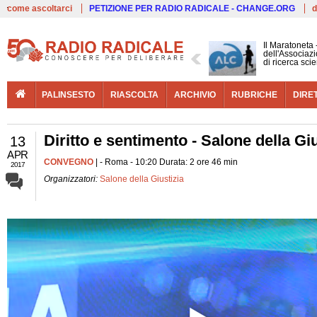
Live
come ascoltarci
PETIZIONE PER RADIO RADICALE - CHANGE.ORG
d
Il Maratoneta
dell'Associazi
di ricerca scie
PALINSESTO
RIASCOLTA
ARCHIVIO
RUBRICHE
DIRE
Diritto e sentimento - Salone della Giu
13
APR
CONVEGNO
| - Roma - 10:20 Durata: 2 ore 46 min
2017
Organizzatori:
Salone della Giustizia