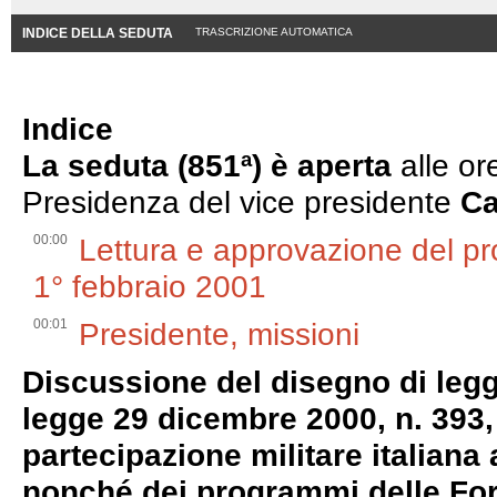
INDICE DELLA SEDUTA
TRASCRIZIONE AUTOMATICA
Indice
La seduta (851ª) è aperta
alle or
Presidenza del vice presidente
Ca
00:00
Lettura e approvazione del pr
1° febbraio 2001
00:01
Presidente, missioni
Discussione del disegno di legg
legge 29 dicembre 2000, n. 393,
partecipazione militare italiana 
nonché dei programmi delle Forze