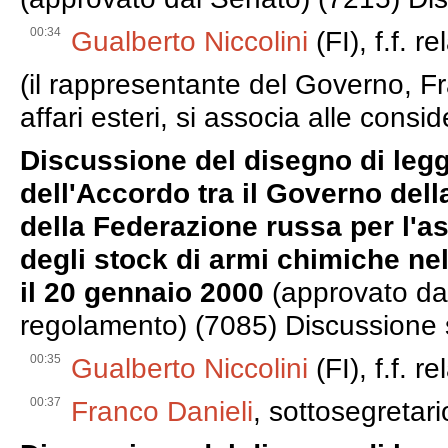
00:34
Gualberto Niccolini
(FI), f.f. re
(il rappresentante del Governo, Fr
affari esteri, si associa alle consid
Discussione del disegno di leg
dell'Accordo tra il Governo dell
della Federazione russa per l'as
degli stock di armi chimiche ne
il 20 gennaio 2000
(approvato dal
regolamento) (7085) Discussione s
00:35
Gualberto Niccolini
(FI), f.f. re
00:37
Franco Danieli
, sottosegretario