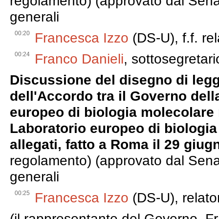
regolamento) (approvato dal Senat
generali
00:20
Francesca Izzo
(DS-U), f.f. re
00:24
Franco Danieli
, sottosegretario
Discussione del disegno di leg
dell'Accordo tra il Governo dell
europeo di biologia molecolare 
Laboratorio europeo di biologi
allegati, fatto a Roma il 29 giu
regolamento) (approvato dal Senat
generali
00:25
Francesca Izzo
(DS-U), relato
(il rappresentante del Governo, Fr