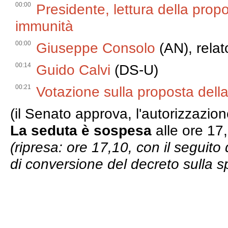
00:00
Presidente, lettura della prop
immunità
00:00
Giuseppe Consolo
(AN), relat
00:14
Guido Calvi
(DS-U)
00:21
Votazione sulla proposta dell
(il Senato approva, l'autorizzazi
La seduta è sospesa
alle ore 17
(ripresa: ore 17,10, con il seguito
di conversione del decreto sulla s