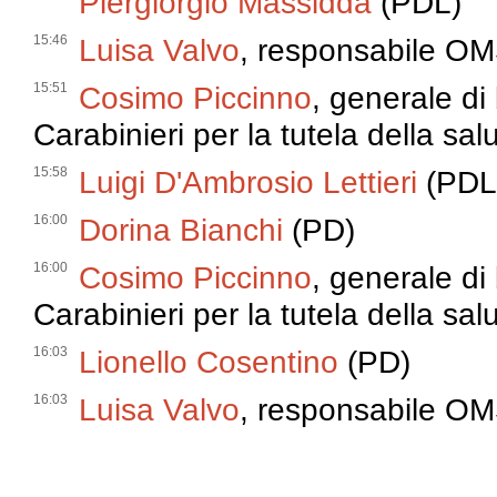
Piergiorgio Massidda
(PDL)
15:46
Luisa Valvo
, responsabile OMS
15:51
Cosimo Piccinno
, generale d
Carabinieri per la tutela della sal
15:58
Luigi D'Ambrosio Lettieri
(PDL
16:00
Dorina Bianchi
(PD)
16:00
Cosimo Piccinno
, generale d
Carabinieri per la tutela della sal
16:03
Lionello Cosentino
(PD)
16:03
Luisa Valvo
, responsabile OMS