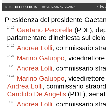
< Sedu
INDICE DELLA SEDUTA
TRASCRIZIONE AUTOMATICA
Presidenza del presidente Gaetan
14:10
Gaetano Pecorella
(PDL), dep
parlamentare d'inchiesta sul ciclo d
14:12
Andrea Lolli
, commissario str
14:27
Marino Galuppo
, vicediretto
14:28
Andrea Lolli
, commissario str
14:44
Marino Galuppo
, vicedirettor
Andrea Lolli
, commissario straord
Candido De Angelis
(PDL), senat
14:48
Andrea Lolli
, commissario str