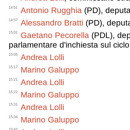
14:51
Antonio Rugghia
(PD), deputa
14:57
Alessandro Bratti
(PD), deput
15:01
Gaetano Pecorella
(PDL), dep
parlamentare d'inchiesta sul ciclo d
15:05
Andrea Lolli
15:17
Marino Galuppo
15:21
Andrea Lolli
15:22
Marino Galuppo
15:31
Andrea Lolli
15:34
Marino Galuppo
15:43