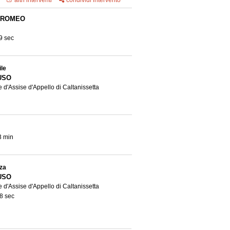
altri interventi
condividi intervento
 ROMEO
9 sec
ile
USO
 d'Assise d'Appello di Caltanissetta
3 min
nza
USO
 d'Assise d'Appello di Caltanissetta
8 sec