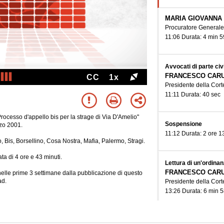
MARIA GIOVANNA
Procuratore Generale
11:06 Durata: 4 min 5
Avvocati di parte civ
FRANCESCO CAR
CC
1x
Presidente della Corte
11:11 Durata: 40 sec
Processo d'appello bis per la strage di Via D'Amelio"
Sospensione
rzo 2001.
11:12 Durata: 2 ore 1
o, Bis, Borsellino, Cosa Nostra, Mafia, Palermo, Stragi.
ta di 4 ore e 43 minuti.
Lettura di un'ordina
FRANCESCO CAR
e nelle prime 3 settimane dalla pubblicazione di questo
ad.
Presidente della Corte
13:26 Durata: 6 min 5