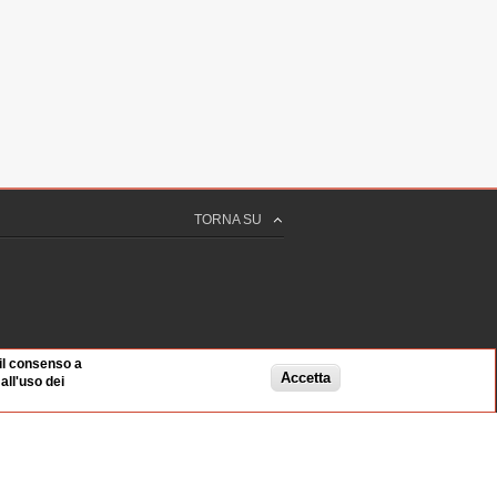
 25 sec
nnesso
TORNA SU
 42 sec
nnesso
CIMANNO
 per la famiglia Borsellino
 il consenso a
 16 sec
Accetta
ll'uso dei
nnesso
GORIO
ri Pietro