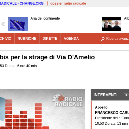
Salta al contenuto principale
 RADICALE - CHANGE.ORG
dossier radio radicale
Aria del continente
Alb
CHIVIO
RUBRICHE
DIRETTE
AGENDA
Ricerca avanz
bis per la strage di Via D'Amelio
53 Durata: 6 ore 40 min
INTERVENTI
(SCHE
TR
Appello
FRANCESCO CAR
Presidente della Corte
10:53 Durata: 13 min