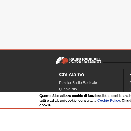
Chi siamo
Dossier Radio Radicale
P
Questo sito
R
L'Archivio
D
Questo Sito utilizza cookie di funzionalità e cookie anali
tutti o ad alcuni cookie, consulta la
Cookie Policy
. Chiu
Redazione
cookie.
La musica da Requiem
I
Infrastruttura informatica
S
Contattaci
Dati societari