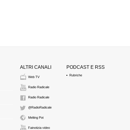
FRANCESCO CAR
Presidente della Corte
15:23 Durata: 3 min 1
Sospensione
15:26 Durata: 5 min 5
FRANCESCO CAR
Presidente della Corte
ALTRI CANALI
PODCAST E RSS
15:32 Durata: 5 min 2
Rubriche
Web TV
Radio Radicale
Esame dell'imputa
Radio Radicale
CALOGERO PULCI
@RadioRadicale
Imputato di reato co
Melting Pot
MARIA GIOVANNA
Procuratore Generale
Fainotizia video
15:37 Durata: 1 ora 1