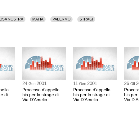
Nomina dei periti 
Amico
OSA NOSTRA
MAFIA
PALERMO
STRAGI
GIANFRANCO VAL
Perito
SANTO AMICO
Perito
CALOGERO SORT
PERITO
FRANCESCO CAR
Presidente della Corte
13:32 Durata: 4 min 1
24
2001
11
2001
26
2
Gen
Gen
Ott
Avvocato non precis
pello
Processo d'appello
Processo d'appello
Process
ge di
bis per la strage di
bis per la strage di
bis per 
FRANCESCO CAR
Via D'Amelio
Via D'Amelio
Via D'A
Presidente della Corte
13:37 Durata: 10 min
Sospensione
13:47 Durata: 1 ora 3