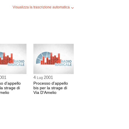
Calogero Sortino, Gianfranco Valter, Santo
Visualizza la trascrizione automatica
TER
INO
USO
 d'Assise d'Appello di Caltanissetta
1 sec
001
4
2001
Lug
ato
o d'appello
Processo d'appello
la strage di
bis per la strage di
USO
melio
Via D'Amelio
 d'Assise d'Appello di Caltanissetta
 32 sec
5 min