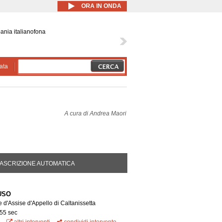
ORA IN ONDA
ania italianofona
ata
A cura di
Andrea Maori
DA ATTIVA)
ASCRIZIONE AUTOMATICA
USO
 d'Assise d'Appello di Caltanissetta
 55 sec