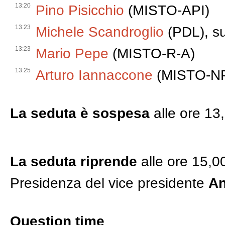
13:20
Pino Pisicchio
(MISTO-API)
13:23
Michele Scandroglio
(PDL), sul
13:23
Mario Pepe
(MISTO-R-A)
13:25
Arturo Iannaccone
(MISTO-N
La seduta è sospesa
alle ore 13
La seduta riprende
alle ore 15,0
Presidenza del vice presidente
An
Question time