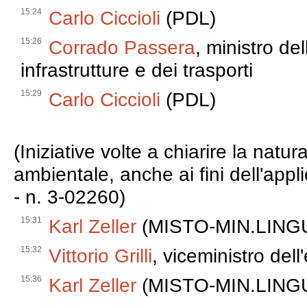
15:24
Carlo Ciccioli
(PDL)
15:26
Corrado Passera
, ministro de
infrastrutture e dei trasporti
15:29
Carlo Ciccioli
(PDL)
(Iniziative volte a chiarire la natur
ambientale, anche ai fini dell'appl
- n. 3-02260)
15:31
Karl Zeller
(MISTO-MIN.LINGU
15:32
Vittorio Grilli
, viceministro del
15:36
Karl Zeller
(MISTO-MIN.LINGU