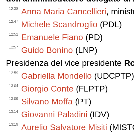
12:38
Anna Maria Cancellieri
, minist
12:47
Michele Scandroglio
(PDL)
12:52
Emanuele Fiano
(PD)
12:57
Guido Bonino
(LNP)
Presidenza del vice presidente
Ro
12:59
Gabriella Mondello
(UDCPTP)
13:04
Giorgio Conte
(FLPTP)
13:09
Silvano Moffa
(PT)
13:14
Giovanni Paladini
(IDV)
13:19
Aurelio Salvatore Misiti
(MIST