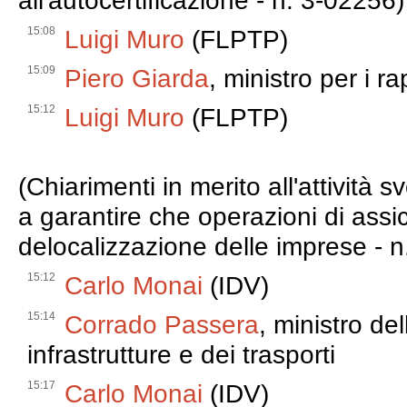
all'autocertificazione - n. 3-02256)
15:08
Luigi Muro
(FLPTP)
15:09
Piero Giarda
, ministro per i r
15:12
Luigi Muro
(FLPTP)
(Chiarimenti in merito all'attività 
a garantire che operazioni di assi
delocalizzazione delle imprese - 
15:12
Carlo Monai
(IDV)
15:14
Corrado Passera
, ministro de
infrastrutture e dei trasporti
15:17
Carlo Monai
(IDV)