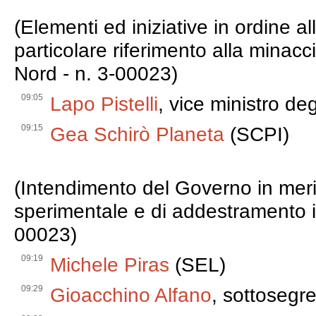
(Elementi ed iniziative in ordine al
particolare riferimento alla minac
Nord - n. 3-00023)
09:05
Lapo Pistelli
, vice ministro degl
09:15
Gea Schirò Planeta
(SCPI)
(Intendimento del Governo in merit
sperimentale e di addestramento int
00023)
09:19
Michele Piras
(SEL)
09:29
Gioacchino Alfano
, sottosegre