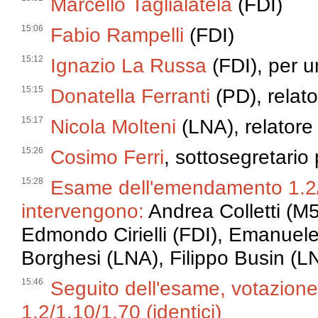
Marcello Taglialatela
(FDI)
15:06
Fabio Rampelli
(FDI)
15:12
Ignazio La Russa
(FDI), per u
15:15
Donatella Ferranti
(PD), relat
15:17
Nicola Molteni
(LNA), relatore
15:26
Cosimo Ferri
, sottosegretario 
15:28
Esame dell'emendamento 1.2/1
intervengono:
Andrea Colletti (M5
Edmondo Cirielli (FDI), Emanuele
Borghesi (LNA), Filippo Busin (L
15:46
Seguito dell'esame, votazion
1.2/1.10/1.70 (identici)