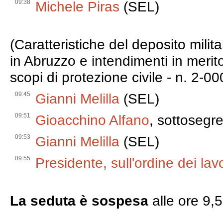
09:38
Michele Piras
(SEL)
(Caratteristiche del deposito mil
in Abruzzo e intendimenti in merit
scopi di protezione civile - n. 2-0
09:45
Gianni Melilla
(SEL)
09:51
Gioacchino Alfano
, sottosegre
09:53
Gianni Melilla
(SEL)
09:55
Presidente, sull'ordine dei lavo
La seduta è sospesa
alle ore 9,