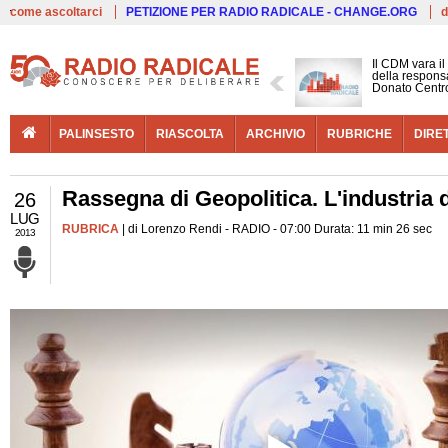
Live
come ascoltarci
PETIZIONE PER RADIO RADICALE - CHANGE.ORG
d
Il CDM vara il
della responsab
Donato Centr
PALINSESTO
RIASCOLTA
ARCHIVIO
RUBRICHE
DIRE
Rassegna di Geopolitica. L'industria d
26
LUG
RUBRICA
| di Lorenzo Rendi - RADIO - 07:00 Durata: 11 min 26 sec
2013