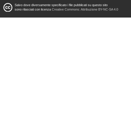
Salvo dove diversamente specificato i file pubblicati su questo sito
sono rilasciati con licenza
Creative Commons: Attribuzione BY-NC-SA 4.0