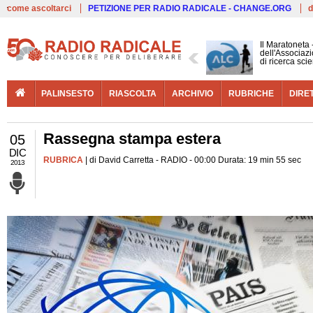
Live
come ascoltarci
PETIZIONE PER RADIO RADICALE - CHANGE.ORG
d
Il Maratoneta
dell'Associazi
di ricerca scie
PALINSESTO
RIASCOLTA
ARCHIVIO
RUBRICHE
DIRE
Rassegna stampa estera
05
DIC
RUBRICA
| di David Carretta - RADIO - 00:00 Durata: 19 min 55 sec
2013